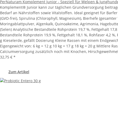
PerNaturam Komplement Junior - Speziell für Welpen & Junghund
Komplement® Junior kann zur täglichen Grundversorgung beitrag
Bedarf an Nährstoffen sowie Vitalstoffen. Ideal geeignet für Barf
(GVO-frei), Spirulina (Chlorophyll, Magnesium), Bierhefe (gesamt
Moringablattpulver, Algenkalk, Quinoakeime, Agrimonia, Hagebutte
(Selen) Analytische Bestandteile Rohprotein 19,7 %, Fettgehalt 17,
Bestandteile Rohprotein 19,9 %, Fettgehalt 18,1 %, Rohfaser 4,2 %,
g Kieselerde, gefällt Dosierung Kleine Rassen mit einem Endgewich
Eigengewicht von: 6 kg = 12 g 10 kg = 17 g 18 kg = 20 g Mittlere R
Calciumversorgung zusätzlich noch mit Knochen, Hirschgeweihmeh
32,75 €
*
Zum Artikel