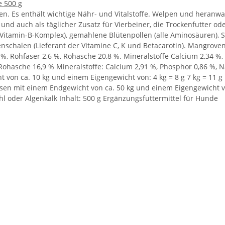
e 500 g
en. Es enthält wichtige Nähr- und Vitalstoffe. Welpen und hera
er und auch als täglicher Zusatz für Vierbeiner, die Trockenfutter
er Vitamin-B-Komplex), gemahlene Blütenpollen (alle Aminosäuren)
nschalen (Lieferant der Vitamine C, K und Betacarotin). Mangrove
8 %, Rohfaser 2,6 %, Rohasche 20,8 %. Mineralstoffe Calcium 2,34 %
 Rohasche 16,9 % Mineralstoffe: Calcium 2,91 %, Phosphor 0,86 %, N
t von ca. 10 kg und einem Eigengewicht von: 4 kg = 8 g 7 kg = 11 
assen mit einem Endgewicht von ca. 50 kg und einem Eigengewicht von
l oder Algenkalk Inhalt: 500 g Ergänzungsfuttermittel für Hunde