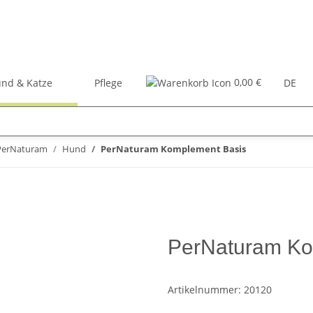
0,00 €
nd & Katze
Pflege
Zubehör
Bücher
DE
PerNaturam
Hund
PerNaturam Komplement Basis
PerNaturam Ko
Artikelnummer:
20120