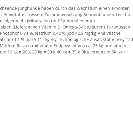
nwachsende Junghunde haben durch das Wachstum einen erhöhten
 oder Alleinfutter fressen. Zusammensetzung Sonnenblumen-Lecithin
, Seealgenmehl (Mineralien und Spurenelemente),
nalgen (Lieferant von Vitamin D, Omega-3-Fettsäuren), Paranüssen
, Phosphor 0,74 %, Natrium 0,42 %, Jod 42,5 mg/kg Analytische
atrium 1,1 %, Jod 9,11 mg /kg Technologische Zusatzstoffe je kg 120
g Mittlere Rassen mit einem Endgewicht von ca. 25 kg und einem
: 10 kg = 20 g 25 kg = 30 g 40 kg = 35 g Bitte ergänzen Sie zur