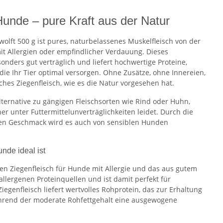
Hunde – pure Kraft aus der Natur
olft 500 g ist pures, naturbelassenes Muskelfleisch von der
it Allergien oder empfindlicher Verdauung. Dieses
sonders gut verträglich und liefert hochwertige Proteine,
die Ihr Tier optimal versorgen. Ohne Zusätze, ohne Innereien,
ches Ziegenfleisch, wie es die Natur vorgesehen hat.
 Alternative zu gängigen Fleischsorten wie Rind oder Huhn,
r unter Futtermittelunverträglichkeiten leidet. Durch die
den Geschmack wird es auch von sensiblen Hunden
.
nde ideal ist
len Ziegenfleisch für Hunde mit Allergie und das aus gutem
allergenen Proteinquellen und ist damit perfekt für
iegenfleisch liefert wertvolles Rohprotein, das zur Erhaltung
ährend der moderate Rohfettgehalt eine ausgewogene