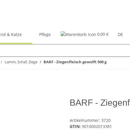
0,00 €
nd & Katze
Pflege
Zubehör
Bücher
DE
Lamm, Schaf, Ziege
BARF - Ziegenfleisch gewolft 500 g
BARF - Ziegenf
Artikelnummer:
3720
GTIN:
9010002013381