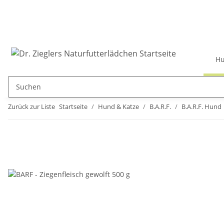
Hu
Zurück zur Liste
Startseite
Hund & Katze
B.A.R.F.
B.A.R.F. Hund