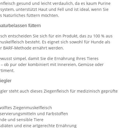
enfleisch gesund und leicht verdaulich, da es kaum Purine
system, unterstützt Haut und Fell und ist ideal, wenn Sie
 Natürliches füttern möchten.
aturbelassen füttern
sch entscheiden Sie sich für ein Produkt, das zu 100 % aus
uskelfleisch besteht. Es eignet sich sowohl für Hunde als
der BARF-Methode ernährt werden.
usst simpel, damit Sie die Ernährung Ihres Tieres
n – ob pur oder kombiniert mit Innereien, Gemüse oder
rtiment.
iegler
egler steht auch dieses Ziegenfleisch für medizinisch geprüfte
wolftes Ziegenmuskelfleisch
nservierungsmitteln und Farbstoffen
unde und sensible Tiere
sdiäten und eine artgerechte Ernährung