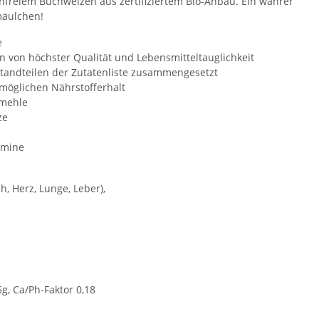
nfreiem Buchweizen aus zertifiziertem Bio-Anbau. Ein wahrer
mäulchen!
e
n von höchster Qualität und Lebensmitteltauglichkeit
standteilen der Zutatenliste zusammengesetzt
tmöglichen Nährstofferhalt
nmehle
ze
amine
h, Herz, Lunge, Leber),
g, Ca/Ph-Faktor 0,18