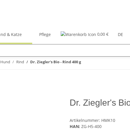
0,00 €
nd & Katze
Pflege
Zubehör
Bücher
DE
r Hund
Rind
Dr. Ziegler's Bio - Rind 400 g
Dr. Ziegler's Bi
Artikelnummer:
HMK10
HAN:
ZG-H5-400