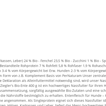
assen, Leber) 24 % Bio - Fenchel 23,5 % Bio - Zucchini 1 % Bio - S
e Bestandteile Rohprotein 7 % Rohfett 5,8 % Rohfaser 1,9 % Rohas
 3-4 % vom Körpergewicht bei Erw. Hunden 2-3 % vom Körpergewi
in Form von z.B. Komplement Basis von PerNaturam Unser zentrale
e Deklaration als Alleinfuttermittel notwendig sind, wird unser Na
Ziegler's Bio-Ente 400 g ist ein hochwertiges Nassfutter für Ihren 
Zusammensetzung, sorgfältig ausgewählte Bio-Zutaten und eine sc
 die Nährstoffe bestmöglich zu erhalten. Entenfleisch für Hunde – He
e angenommen. Als Singleprotein eignet sich dieses Nassfutter i
rzen, Hälsen, Karkassen und Leber, liefert das Menü hochwertiges F