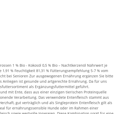
prossen 1 % Bio - Kokosöl 0,5 % Bio – Nachtkerzenöl Nährwert je
che 1,91 % Feuchtigkeit 81,31 % Fütterungsempfehlung 5-7 % vom
cht bei Senioren Zur ausgewogenen Ernährung ergänzen Sie bitte
s Anliegen ist gesunde und artgerechte Ernährung. Da für uns
ssfuttersortiment als Ergänzungsfuttermittel geführt.
Hund mit Ente, dass aus einer einzigen tierischen Proteinquelle
honende Verarbeitung. Das verwendete Entenfleisch stammt aus
rzhaft, gut verträglich und als Singleprotein Entenfleisch gilt als
deal für ernährungssensible Hunde oder im Rahmen einer
leisch sowie wertvolle Innereien. Diese Kombination sorgt für eine