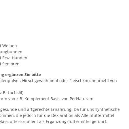
i Welpen
 Junghunden
i Erw. Hunden
i Senioren
g ergänzen Sie bitte
chalenpulver, Hirschgeweihmehl oder Fleischknochenmehl von
.B. Lachsöl)
Form von z.B. Komplement Basis von PerNaturam
t gesunde und artgerechte Ernährung. Da für uns synthetische
ommen, die jedoch für die Deklaration als Alleinfuttermittel
Nassfuttersortiment als Ergänzungsfuttermittel geführt.