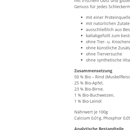
mit frischem Obst und glute
Genuss für jedes Schlecker
mit einer Proteinquell
mit natürlichen Zutate
ausschließlich aus Be
kaltabgefüllt zum bes
ohne Tier- u. Knoche
ohne künstliche Zusät
ohne Tierversuche
ohne synthetische Vit
Zusammensetzung
50 % Bio – Rind (Muskelfleisc
25 % Bio-Apfel,
23 % Bio-Birne,
1 % Bio-Buchweizen,
1 % Bio-Leinöl
Nährwert je 100g
Calcium 0,01g, Phosphor 0,05
Analytische Bestandteile