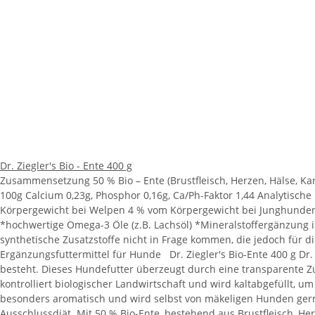
Dr. Ziegler's Bio - Ente 400 g
Zusammensetzung 50 % Bio – Ente (Brustfleisch, Herzen, Hälse, Kark
100g Calcium 0,23g, Phosphor 0,16g, Ca/Ph-Faktor 1,44 Analytisch
Körpergewicht bei Welpen 4 % vom Körpergewicht bei Junghunden
*hochwertige Omega-3 Öle (z.B. Lachsöl) *Mineralstoffergänzung 
synthetische Zusatzstoffe nicht in Frage kommen, die jedoch für di
Ergänzungsfuttermittel für Hunde Dr. Ziegler's Bio-Ente 400 g Dr. 
besteht. Dieses Hundefutter überzeugt durch eine transparente 
kontrolliert biologischer Landwirtschaft und wird kaltabgefüllt, um
besonders aromatisch und wird selbst von mäkeligen Hunden gern
Ausschlussdiät. Mit 50 % Bio-Ente, bestehend aus Brustfleisch, He