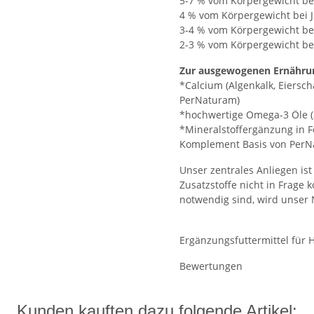
5-7 % vom Körpergewicht be
4 % vom Körpergewicht bei
3-4 % vom Körpergewicht be
2-3 % vom Körpergewicht be
Zur ausgewogenen Ernährun
*Calcium (Algenkalk, Eiers
PerNaturam)
*hochwertige Omega-3 Öle (z
*Mineralstoffergänzung in F
Komplement Basis von Per
Unser zentrales Anliegen is
Zusatzstoffe nicht in Frage k
notwendig sind, wird unser 
Ergänzungsfuttermittel für
Bewertungen
Kunden kauften dazu folgende Artikel: