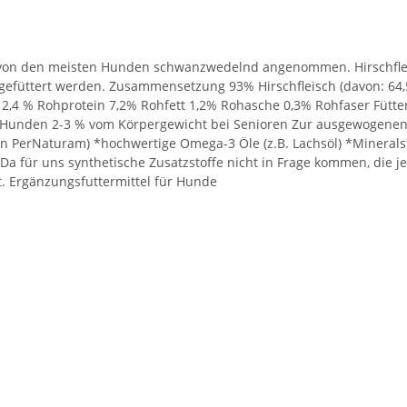
 von den meisten Hunden schwanzwedelnd angenommen. Hirschfleisch
efüttert werden. Zusammensetzung 93% Hirschfleisch (davon: 64,
t 12,4 % Rohprotein 7,2% Rohfett 1,2% Rohasche 0,3% Rohfaser Fü
 Hunden 2-3 % vom Körpergewicht bei Senioren Zur ausgewogenen 
n PerNaturam) *hochwertige Omega-3 Öle (z.B. Lachsöl) *Mineral
a für uns synthetische Zusatzstoffe nicht in Frage kommen, die jed
t. Ergänzungsfuttermittel für Hunde