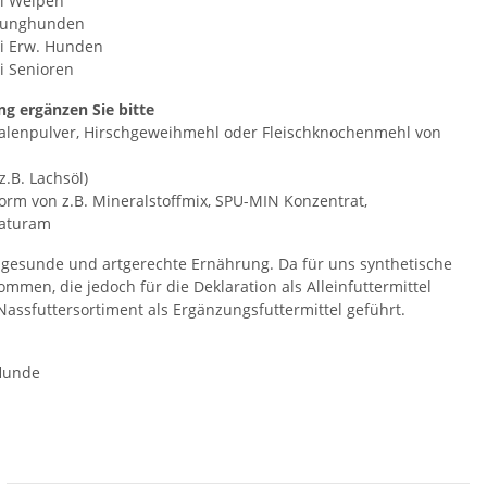
i Welpen
 Junghunden
i Erw. Hunden
i Senioren
g ergänzen Sie bitte
chalenpulver, Hirschgeweihmehl oder Fleischknochenmehl von
.B. Lachsöl)
orm von z.B. Mineralstoffmix, SPU-MIN Konzentrat,
Naturam
t gesunde und artgerechte Ernährung. Da für uns synthetische
ommen, die jedoch für die Deklaration als Alleinfuttermittel
Nassfuttersortiment als Ergänzungsfuttermittel geführt.
 Hunde