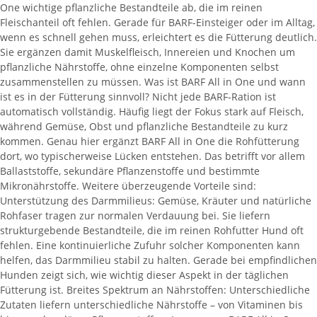
One wichtige pflanzliche Bestandteile ab, die im reinen
Fleischanteil oft fehlen. Gerade für BARF-Einsteiger oder im Alltag,
wenn es schnell gehen muss, erleichtert es die Fütterung deutlich.
Sie ergänzen damit Muskelfleisch, Innereien und Knochen um
pflanzliche Nährstoffe, ohne einzelne Komponenten selbst
zusammenstellen zu müssen. Was ist BARF All in One und wann
ist es in der Fütterung sinnvoll? Nicht jede BARF-Ration ist
automatisch vollständig. Häufig liegt der Fokus stark auf Fleisch,
während Gemüse, Obst und pflanzliche Bestandteile zu kurz
kommen. Genau hier ergänzt BARF All in One die Rohfütterung
dort, wo typischerweise Lücken entstehen. Das betrifft vor allem
Ballaststoffe, sekundäre Pflanzenstoffe und bestimmte
Mikronährstoffe. Weitere überzeugende Vorteile sind:
Unterstützung des Darmmilieus: Gemüse, Kräuter und natürliche
Rohfaser tragen zur normalen Verdauung bei. Sie liefern
strukturgebende Bestandteile, die im reinen Rohfutter Hund oft
fehlen. Eine kontinuierliche Zufuhr solcher Komponenten kann
helfen, das Darmmilieu stabil zu halten. Gerade bei empfindlichen
Hunden zeigt sich, wie wichtig dieser Aspekt in der täglichen
Fütterung ist. Breites Spektrum an Nährstoffen: Unterschiedliche
Zutaten liefern unterschiedliche Nährstoffe – von Vitaminen bis