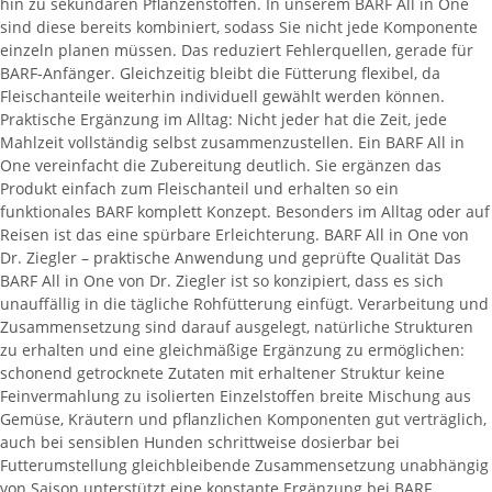
hin zu sekundären Pflanzenstoffen. In unserem BARF All in One
sind diese bereits kombiniert, sodass Sie nicht jede Komponente
einzeln planen müssen. Das reduziert Fehlerquellen, gerade für
BARF-Anfänger. Gleichzeitig bleibt die Fütterung flexibel, da
Fleischanteile weiterhin individuell gewählt werden können.
Praktische Ergänzung im Alltag: Nicht jeder hat die Zeit, jede
Mahlzeit vollständig selbst zusammenzustellen. Ein BARF All in
One vereinfacht die Zubereitung deutlich. Sie ergänzen das
Produkt einfach zum Fleischanteil und erhalten so ein
funktionales BARF komplett Konzept. Besonders im Alltag oder auf
Reisen ist das eine spürbare Erleichterung. BARF All in One von
Dr. Ziegler – praktische Anwendung und geprüfte Qualität Das
BARF All in One von Dr. Ziegler ist so konzipiert, dass es sich
unauffällig in die tägliche Rohfütterung einfügt. Verarbeitung und
Zusammensetzung sind darauf ausgelegt, natürliche Strukturen
zu erhalten und eine gleichmäßige Ergänzung zu ermöglichen:
schonend getrocknete Zutaten mit erhaltener Struktur keine
Feinvermahlung zu isolierten Einzelstoffen breite Mischung aus
Gemüse, Kräutern und pflanzlichen Komponenten gut verträglich,
auch bei sensiblen Hunden schrittweise dosierbar bei
Futterumstellung gleichbleibende Zusammensetzung unabhängig
von Saison unterstützt eine konstante Ergänzung bei BARF