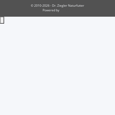
© 2010-2026 - Dr. Ziegler Naturfutter
Powered by
JTL-Shop