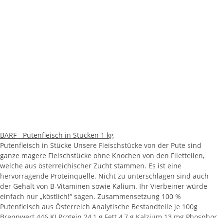
BARF - Putenfleisch in Stücken 1 kg
Putenfleisch in Stücke Unsere Fleischstücke von der Pute sind
ganze magere Fleischstücke ohne Knochen von den Filetteilen,
welche aus österreichischer Zucht stammen. Es ist eine
hervorragende Proteinquelle. Nicht zu unterschlagen sind auch
der Gehalt von B-Vitaminen sowie Kalium. Ihr Vierbeiner würde
einfach nur „köstlich!“ sagen. Zusammensetzung 100 %
Putenfleisch aus Österreich Analytische Bestandteile je 100g
Brennwert 446 KJ Protein 24,1 g Fett 4,7 g Kalzium 13 mg Phosphor