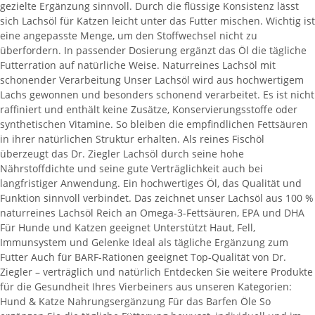
gezielte Ergänzung sinnvoll. Durch die flüssige Konsistenz lässt
sich Lachsöl für Katzen leicht unter das Futter mischen. Wichtig ist
eine angepasste Menge, um den Stoffwechsel nicht zu
überfordern. In passender Dosierung ergänzt das Öl die tägliche
Futterration auf natürliche Weise. Naturreines Lachsöl mit
schonender Verarbeitung Unser Lachsöl wird aus hochwertigem
Lachs gewonnen und besonders schonend verarbeitet. Es ist nicht
raffiniert und enthält keine Zusätze, Konservierungsstoffe oder
synthetischen Vitamine. So bleiben die empfindlichen Fettsäuren
in ihrer natürlichen Struktur erhalten. Als reines Fischöl
überzeugt das Dr. Ziegler Lachsöl durch seine hohe
Nährstoffdichte und seine gute Verträglichkeit auch bei
langfristiger Anwendung. Ein hochwertiges Öl, das Qualität und
Funktion sinnvoll verbindet. Das zeichnet unser Lachsöl aus 100 %
naturreines Lachsöl Reich an Omega-3-Fettsäuren, EPA und DHA
Für Hunde und Katzen geeignet Unterstützt Haut, Fell,
Immunsystem und Gelenke Ideal als tägliche Ergänzung zum
Futter Auch für BARF-Rationen geeignet Top-Qualität von Dr.
Ziegler – verträglich und natürlich Entdecken Sie weitere Produkte
für die Gesundheit Ihres Vierbeiners aus unseren Kategorien:
Hund & Katze Nahrungsergänzung Für das Barfen Öle So