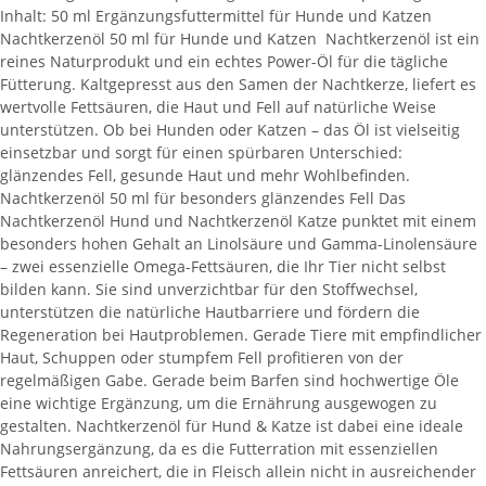
Inhalt: 50 ml Ergänzungsfuttermittel für Hunde und Katzen
Nachtkerzenöl 50 ml für Hunde und Katzen Nachtkerzenöl ist ein
reines Naturprodukt und ein echtes Power-Öl für die tägliche
Fütterung. Kaltgepresst aus den Samen der Nachtkerze, liefert es
wertvolle Fettsäuren, die Haut und Fell auf natürliche Weise
unterstützen. Ob bei Hunden oder Katzen – das Öl ist vielseitig
einsetzbar und sorgt für einen spürbaren Unterschied:
glänzendes Fell, gesunde Haut und mehr Wohlbefinden.
Nachtkerzenöl 50 ml für besonders glänzendes Fell Das
Nachtkerzenöl Hund und Nachtkerzenöl Katze punktet mit einem
besonders hohen Gehalt an Linolsäure und Gamma-Linolensäure
– zwei essenzielle Omega-Fettsäuren, die Ihr Tier nicht selbst
bilden kann. Sie sind unverzichtbar für den Stoffwechsel,
unterstützen die natürliche Hautbarriere und fördern die
Regeneration bei Hautproblemen. Gerade Tiere mit empfindlicher
Haut, Schuppen oder stumpfem Fell profitieren von der
regelmäßigen Gabe. Gerade beim Barfen sind hochwertige Öle
eine wichtige Ergänzung, um die Ernährung ausgewogen zu
gestalten. Nachtkerzenöl für Hund & Katze ist dabei eine ideale
Nahrungsergänzung, da es die Futterration mit essenziellen
Fettsäuren anreichert, die in Fleisch allein nicht in ausreichender