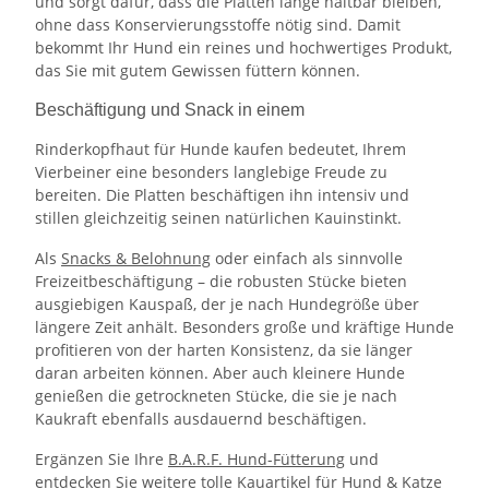
und sorgt dafür, dass die Platten lange haltbar bleiben,
ohne dass Konservierungsstoffe nötig sind. Damit
bekommt Ihr Hund ein reines und hochwertiges Produkt,
das Sie mit gutem Gewissen füttern können.
Beschäftigung und Snack in einem
Rinderkopfhaut für Hunde kaufen bedeutet, Ihrem
Vierbeiner eine besonders langlebige Freude zu
bereiten. Die Platten beschäftigen ihn intensiv und
stillen gleichzeitig seinen natürlichen Kauinstinkt.
Als
Snacks & Belohnung
oder einfach als sinnvolle
Freizeitbeschäftigung – die robusten Stücke bieten
ausgiebigen Kauspaß, der je nach Hundegröße über
längere Zeit anhält. Besonders große und kräftige Hunde
profitieren von der harten Konsistenz, da sie länger
daran arbeiten können. Aber auch kleinere Hunde
genießen die getrockneten Stücke, die sie je nach
Kaukraft ebenfalls ausdauernd beschäftigen.
Ergänzen Sie Ihre
B.A.R.F. Hund-Fütterung
und
entdecken Sie weitere tolle Kauartikel für
Hund & Katze