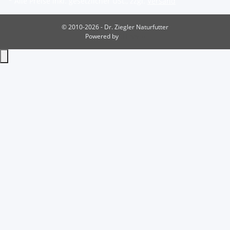
* Alle Preise inkl. gesetzlicher USt., zzgl.
Versand
© 2010-2026 - Dr. Ziegler Naturfutter
Powered by
JTL-Shop