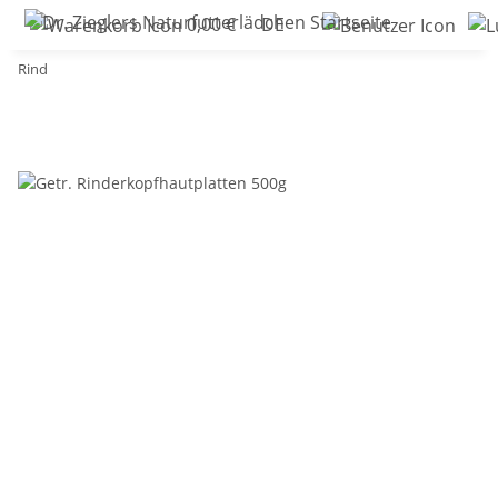
0,00 €
DE
Rind