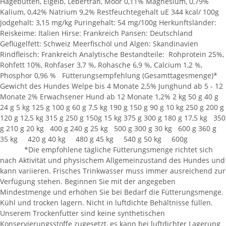
Hagebutten, Eigelb, Lebertran, Moor 0,11% Magnesium, 0,79%
Kalium, 0,42% Natrium 9,2% Restfeuchtegehalt uE 344 kcal/ 100g
Jodgehalt: 3,15 mg/kg Puringehalt: 54 mg/100g Herkunftsländer:
Reiskeime: Italien Hirse: Frankreich Pansen: Deutschland
Geflügelfett: Schweiz Meerfischöl und Algen: Skandinavien
Rindfleisch: Frankreich Analytische Bestandteile: Rohprotein 25%,
Rohfett 10%, Rohfaser 3,7 %, Rohasche 6,9 %, Calcium 1,2 %,
Phosphor 0,96 % Fütterungsempfehlung (Gesamttagesmenge)*
Gewicht des Hundes Welpe bis 4 Monate 2,5% Junghund ab 5 - 12
Monate 2% Erwachsener Hund ab 12 Monate 1,2% 2 kg 50 g 40 g
24 g 5 kg 125 g 100 g 60 g 7,5 kg 190 g 150 g 90 g 10 kg 250 g 200 g
120 g 12,5 kg 315 g 250 g 150g 15 kg 375 g 300 g 180 g 17,5 kg 350
g 210 g 20 kg 400 g 240 g 25 kg 500 g 300 g 30 kg 600 g 360 g
35 kg 420 g 40 kg 480 g 45 kg 540 g 50 kg 600g
*Die empfohlene tägliche Fütterungsmenge richtet sich
nach Aktivität und physischem Allgemeinzustand des Hundes und
kann variieren. Frisches Trinkwasser muss immer ausreichend zur
Verfügung stehen. Beginnen Sie mit der angegeben
Mindestmenge und erhöhen Sie bei Bedarf die Fütterungsmenge.
Kühl und trocken lagern. Nicht in luftdichte Behältnisse füllen.
Unserem Trockenfutter sind keine synthetischen
Konservierungsstoffe zugesetzt, es kann bei luftdichter Lagerung