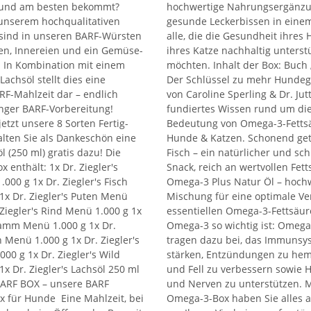
Hund am besten bekommt?
hochwertige Nahrungsergänz
 unserem hochqualitativen
gesunde Leckerbissen in einem
 sind in unseren BARF-Würsten
alle, die die Gesundheit ihres
en, Innereien und ein Gemüse-
ihres Katze nachhaltig unterst
. In Kombination mit einem
möchten. Inhalt der Box: Buch
achsöl stellt dies eine
Der Schlüssel zu mehr Hundeg
RF-Mahlzeit dar – endlich
von Caroline Sperling & Dr. Jutt
anger BARF-Vorbereitung!
fundiertes Wissen rund um di
jetzt unsere 8 Sorten Fertig-
Bedeutung von Omega-3-Fetts
lten Sie als Dankeschön eine
Hunde & Katzen. Schonend get
l (250 ml) gratis dazu! Die
Fisch – ein natürlicher und sc
enthält: 1x Dr. Ziegler's
Snack, reich an wertvollen Fet
000 g 1x Dr. Ziegler's Fisch
Omega-3 Plus Natur Öl – hochw
1x Dr. Ziegler's Puten Menü
Mischung für eine optimale Ve
 Ziegler's Rind Menü 1.000 g 1x
essentiellen Omega-3-Fettsäu
 Lamm Menü 1.000 g 1x Dr.
Omega-3 so wichtig ist: Omega
n Menü 1.000 g 1x Dr. Ziegler's
tragen dazu bei, das Immunsy
00 g 1x Dr. Ziegler's Wild
stärken, Entzündungen zu he
x Dr. Ziegler's Lachsöl 250 ml
und Fell zu verbessern sowie H
) BARF BOX – unsere BARF
und Nerven zu unterstützen. M
 für Hunde Eine Mahlzeit, bei
Omega-3-Box haben Sie alles 