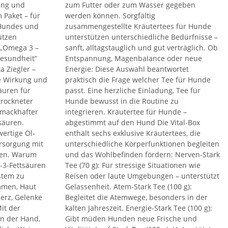
ung und
zum Futter oder zum Wasser gegeben
 Paket – für
werden können. Sorgfältig
 Hundes und
zusammengestellte Kräutertees für Hunde
ützen
unterstützen unterschiedliche Bedürfnisse –
 „Omega 3 –
sanft, alltagstauglich und gut verträglich. Ob
esundheit“
Entspannung, Magenbalance oder neue
a Ziegler –
Energie: Diese Auswahl beantwortet
e Wirkung und
praktisch die Frage welcher Tee für Hunde
äuren für
passt. Eine herzliche Einladung, Tee für
rockneter
Hunde bewusst in die Routine zu
hmackhafter
integrieren. Kräutertee für Hunde –
tsäuren.
abgestimmt auf den Hund Die Vital-Box
ertige Öl-
enthält sechs exklusive Kräutertees, die
rsorgung mit
unterschiedliche Körperfunktionen begleiten
ren. Warum
und das Wohlbefinden fördern: Nerven-Stark
-3-Fettsäuren
Tee (70 g): Für stressige Situationen wie
stem zu
Reisen oder laute Umgebungen – unterstützt
mmen, Haut
Gelassenheit. Atem-Stark Tee (100 g):
erz, Gelenke
Begleitet die Atemwege, besonders in der
it der
kalten Jahreszeit. Energie-Stark Tee (100 g):
an der Hand,
Gibt müden Hunden neue Frische und