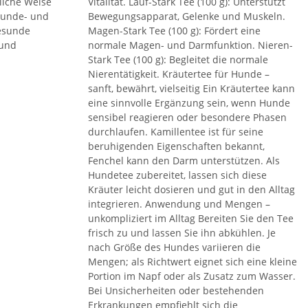
liche Weise
Vitalität. Lauf-Stark Tee (100 g): Unterstützt
 Hunde- und
Bewegungsapparat, Gelenke und Muskeln.
gesunde
Magen-Stark Tee (100 g): Fördert eine
 und
normale Magen- und Darmfunktion. Nieren-
Stark Tee (100 g): Begleitet die normale
Nierentätigkeit. Kräutertee für Hunde –
sanft, bewährt, vielseitig Ein Kräutertee kann
eine sinnvolle Ergänzung sein, wenn Hunde
sensibel reagieren oder besondere Phasen
durchlaufen. Kamillentee ist für seine
beruhigenden Eigenschaften bekannt,
Fenchel kann den Darm unterstützen. Als
Hundetee zubereitet, lassen sich diese
Kräuter leicht dosieren und gut in den Alltag
integrieren. Anwendung und Mengen –
unkompliziert im Alltag Bereiten Sie den Tee
frisch zu und lassen Sie ihn abkühlen. Je
nach Größe des Hundes variieren die
Mengen; als Richtwert eignet sich eine kleine
Portion im Napf oder als Zusatz zum Wasser.
Bei Unsicherheiten oder bestehenden
Erkrankungen empfiehlt sich die