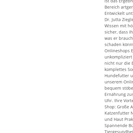
ist das Ergebn
Bereich artge
Entwickelt unt
Dr. Jutta Zieg
Wissen mit höc
sicher, dass 
was er brauch
schaden könnt
Onlineshops E
unkompliziert
nicht nur die
komplettes So
Hundefutter u
unserem Onlin
bequem stöbe
Ernährung zu
Uhr. Ihre Vort
Shop: Große 
Katzenfutter N
und Haut Prak
Spannende Bü
Tiergesundhei