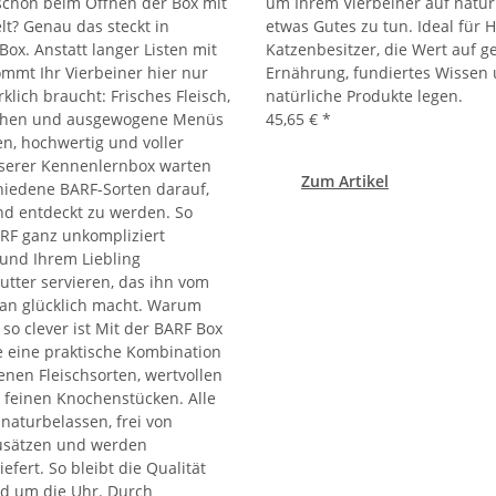
schon beim Öffnen der Box mit
um Ihrem Vierbeiner auf natür
lt? Genau das steckt in
etwas Gutes zu tun. Ideal für
ox. Anstatt langer Listen mit
Katzenbesitzer, die Wert auf 
mmt Ihr Vierbeiner hier nur
Ernährung, fundiertes Wissen
rklich braucht: Frisches Fleisch,
natürliche Produkte legen.
chen und ausgewogene Menüs
45,65 €
*
en, hochwertig und voller
nserer Kennenlernbox warten
Zum Artikel
chiedene BARF-Sorten darauf,
d entdeckt zu werden. So
RF ganz unkompliziert
und Ihrem Liebling
utter servieren, das ihn vom
 an glücklich macht. Warum
so clever ist Mit der BARF Box
 eine praktische Kombination
enen Fleischsorten, wertvollen
 feinen Knochenstücken. Alle
naturbelassen, frei von
Zusätzen und werden
iefert. So bleibt die Qualität
nd um die Uhr. Durch