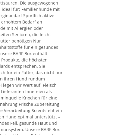
ettsäuren. Die ausgewogenen
 ideal für: Familienhunde mit
giebedarf Sportlich aktive
t erhöhtem Bedarf an
de mit Allergien oder
eiten Senioren, die leicht
Futter benötigen Nur
nhaltsstoffe für ein gesundes
nsere BARF Box enthält
h Produkte, die höchsten
dards entsprechen. Sie
ch für ein Futter, das nicht nur
ern Ihren Hund rundum
i legen wir Wert auf: Fleisch
 Lieferanten Innereien als
taminquelle Knochen für eine
rnährung Frische Zubereitung
 Verarbeitung So entsteht ein
en Hund optimal unterstützt –
endes Fell, gesunde Haut und
mmunsystem. Unsere BARF Box