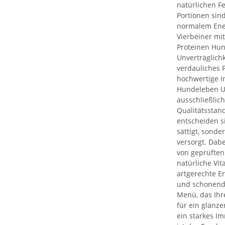
natürlichen F
Portionen sind
normalem Ener
Vierbeiner mi
Proteinen Hun
Unverträglichk
verdauliches 
hochwertige I
Hundeleben U
ausschließlic
Qualitätsstan
entscheiden si
sättigt, sond
versorgt. Dabe
von geprüften
natürliche Vi
artgerechte E
und schonende
Menü, das Ihr
für ein glänz
ein starkes I