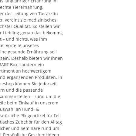
is langjähriger Erfahrung im
rechte Tierernährung.
er der Leitung von Tierärztin
ler, vereint sie medizinisches
hster Qualität. So stellen wir
Ihr Liebling genau das bekommt,
t – und nichts, was ihm
e. Vorteile unseres
ine gesunde Ernährung soll
 sein. Deshalb bieten wir Ihnen
 BARF Box, sondern ein
rtiment an hochwertigem
nd ergänzenden Produkten. In
eshop können Sie jederzeit
rn und die passende
sammenstellen – rund um die
eile beim Einkauf in unserem
Auswahl an Hund- &
atürliche Pflegeartikel für Fell
tisches Zubehör für den Alltag
cher und Seminare rund um
t Persönliche Geschenkideen