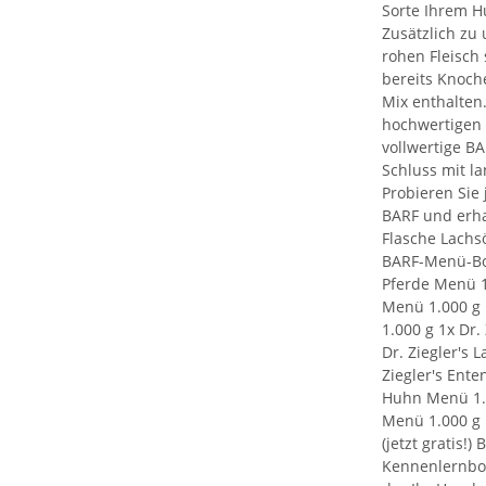
Sorte Ihrem 
Zusätzlich zu
rohen Fleisch
bereits Knoch
Mix enthalten
hochwertigen L
vollwertige BA
Schluss mit l
Probieren Sie 
BARF und erha
Flasche Lachsö
BARF-Menü-Box 
Pferde Menü 1.
Menü 1.000 g 
1.000 g 1x Dr.
Dr. Ziegler's
Ziegler's Ente
Huhn Menü 1.0
Menü 1.000 g 1
(jetzt gratis!
Kennenlernbox