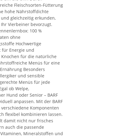
eiche Fleischsorten-Fütterung
ne hohe Nährstoffdichte
 und gleichzeitig erkunden,
Ihr Vierbeiner bevorzugt.
Kennenlernbox: 100 %
taten ohne
sstoffe Hochwertige
t für Energie und
Knochen für die natürliche
hrstoffreiche Menüs für eine
Ernährung Besonders
llergiker und sensible
tgerechte Menüs für jede
gal ob Welpe,
er Hund oder Senior – BARF
ividuell anpassen. Mit der BARF
ie verschiedene Komponenten
ch flexibel kombinieren lassen.
t damit nicht nur frisches
ern auch die passende
Vitaminen, Mineralstoffen und