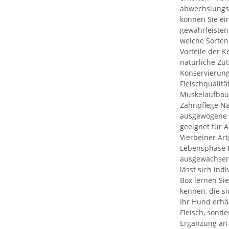
abwechslungsr
können Sie ei
gewährleisten
welche Sorten 
Vorteile der 
natürliche Zu
Konservierung
Fleischqualitä
Muskelaufbau 
Zahnpflege Nä
ausgewogene 
geeignet für A
Vierbeiner Ar
Lebensphase E
ausgewachsen
lässt sich ind
Box lernen S
kennen, die si
Ihr Hund erhäl
Fleisch, sond
Ergänzung an 