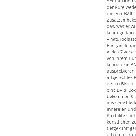
der Ihr Hund 
der Rute wede
unserer BARF B
Zusätzen beko
das, was er wi
knackige Kno
– naturbelass
Energie. In u
gleich 7 vers
von Ihrem Hun
können Sie BA
ausprobieren 
artgerechtes F
ersten Bissen
eine BARF Box 
bekommen Sie
aus verschied
Innereien und
Produkte sind 
künstlichen 
tiefgekühlt gel
erhalten – ru