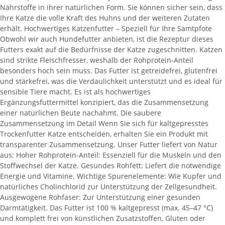
Nährstoffe in ihrer natürlichen Form. Sie können sicher sein, dass
Ihre Katze die volle Kraft des Huhns und der weiteren Zutaten
erhält. Hochwertiges Katzenfutter – Speziell für Ihre Samtpfote
Obwohl wir auch Hundefutter anbieten, ist die Rezeptur dieses
Futters exakt auf die Bedürfnisse der Katze zugeschnitten. Katzen
sind strikte Fleischfresser, weshalb der Rohprotein-Anteil
besonders hoch sein muss. Das Futter ist getreidefrei, glutenfrei
und stärkefrei, was die Verdaulichkeit unterstützt und es ideal für
sensible Tiere macht. Es ist als hochwertiges
Ergänzungsfuttermittel konzipiert, das die Zusammensetzung
einer natürlichen Beute nachahmt. Die saubere
Zusammensetzung im Detail Wenn Sie sich für kaltgepresstes
Trockenfutter Katze entscheiden, erhalten Sie ein Produkt mit
transparenter Zusammensetzung. Unser Futter liefert von Natur
aus: Hoher Rohprotein-Anteil: Essenziell für die Muskeln und den
Stoffwechsel der Katze. Gesundes Rohfett: Liefert die notwendige
Energie und Vitamine. Wichtige Spurenelemente: Wie Kupfer und
natürliches Cholinchlorid zur Unterstützung der Zellgesundheit.
Ausgewogene Rohfaser: Zur Unterstützung einer gesunden
Darmtätigkeit. Das Futter ist 100 % kaltgepresst (max. 45–47 °C)
und komplett frei von künstlichen Zusatzstoffen, Gluten oder