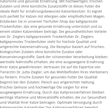
natürliche und gesunde Ernährung. Mit hochwertigen, frischen
Zutaten und ohne künstliche Zusatzstoffe ist dieses Futter die
ideale Wahl für ernährungsbewusste Katzenbesitzer. Es eignet
sich perfekt für Katzen mit Allergien oder empfindlichem Magen.
Entdecken Sie in unserem Tierfutter-Shop das kaltgepresste
Trockenfutter, das eine gesunde Ernährung unterstützt und zu
einem vitalen Katzenleben beiträgt. Die gesundheitlichen Vorteile
von Dr. Zieglers kaltgepresstem Trockenfutter Dr. Zieglers
kaltgepresstes Trockenfutter steht für höchste Qualität und
artgerechte Katzenernährung. Die Rezeptur basiert auf frischen,
biologischen Zutaten ohne künstliche Zusätze oder
Konservierungsstoffe. Dank der schonenden Verarbeitung bleiben
wertvolle Nährstoffe erhalten, die eine ausgewogene Ernährung
Ihrer Katze gewährleisten. Vertrauen Sie auf die Expertise von
Tierärztin Dr. Jutta Ziegler, um das Wohlbefinden Ihres Vierbeiners
zu fördern. Frische Zutaten für gesundes Futter Die Qualität
beginnt bei den Zutaten: Fleisch aus artgerechter Haltung,
frisches Gemüse und hochwertige Öle sorgen für eine
ausgewogene Ernährung. Durch das Kaltpressverfahren bleiben
wichtige Vitamine und Mineralstoffe erhalten, die zur Gesundheit
und Vitalität Ihrer Katze beitragen. Optimale Versorgung durch
kaltgepresstes Katzenfutter Das Kaltpressverfahren bewahrt