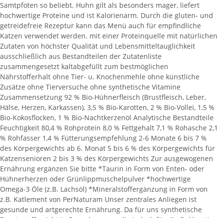
Samtpfoten so beliebt. Huhn gilt als besonders mager, liefert
hochwertige Proteine und ist Kalorienarm. Durch die gluten- und
getreidefreie Rezeptur kann das Menü auch für empfindliche
Katzen verwendet werden. mit einer Proteinquelle mit natürlichen
Zutaten von höchster Qualität und Lebensmitteltauglichkeit
ausschließlich aus Bestandteilen der Zutatenliste
zusammengesetzt kaltabgefüllt zum bestmöglichen
Nährstofferhalt ohne Tier- u. Knochenmehle ohne künstliche
Zusätze ohne Tierversuche ohne synthetische Vitamine
Zusammensetzung 92 % Bio-Hühnerfleisch (Brustfleisch, Leber,
Hälse, Herzen, Karkassen), 3,5 % Bio-Karotten, 2 % Bio-Vollei, 1,5 %
Bio-Kokosflocken, 1 % Bio-Nachtkerzenöl Analytische Bestandteile
Feuchtigkeit 80,4 % Rohprotein 8,0 % Fettgehalt 7,1 % Rohasche 2,1
% Rohfasser 1,4 % Fütterungsempfehlung 2-6 Monate 6 bis 7 %
des Körpergewichts ab 6. Monat 5 bis 6 % des Körpergewichts für
Katzensenioren 2 bis 3 % des Körpergewichts Zur ausgewogenen
Ernährung ergänzen Sie bitte *Taurin in Form von Enten- oder
Hühnerherzen oder Grünlippmuschelpulver *hochwertige
Omega-3 Öle (z.B. Lachsöl) *Mineralstoffergänzung in Form von
z.B. Katlement von PerNaturam Unser zentrales Anliegen ist
gesunde und artgerechte Ernährung. Da für uns synthetische