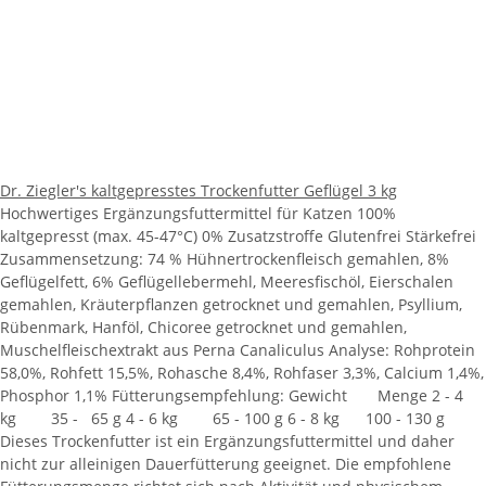
Dr. Ziegler's kaltgepresstes Trockenfutter Geflügel 3 kg
Hochwertiges Ergänzungsfuttermittel für Katzen 100%
kaltgepresst (max. 45-47°C) 0% Zusatzstroffe Glutenfrei Stärkefrei
Zusammensetzung: 74 % Hühnertrockenfleisch gemahlen, 8%
Geflügelfett, 6% Geflügellebermehl, Meeresfischöl, Eierschalen
gemahlen, Kräuterpflanzen getrocknet und gemahlen, Psyllium,
Rübenmark, Hanföl, Chicoree getrocknet und gemahlen,
Muschelfleischextrakt aus Perna Canaliculus Analyse: Rohprotein
58,0%, Rohfett 15,5%, Rohasche 8,4%, Rohfaser 3,3%, Calcium 1,4%,
Phosphor 1,1% Fütterungsempfehlung: Gewicht Menge 2 - 4
kg 35 - 65 g 4 - 6 kg 65 - 100 g 6 - 8 kg 100 - 130 g
Dieses Trockenfutter ist ein Ergänzungsfuttermittel und daher
nicht zur alleinigen Dauerfütterung geeignet. Die empfohlene