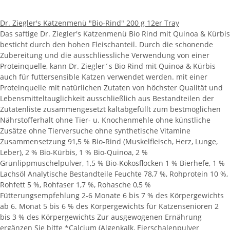
Dr. Ziegler's Katzenmenü "Bio-Rind" 200 g 12er Tray
Das saftige Dr. Ziegler's Katzenmenü Bio Rind mit Quinoa & Kürbis
besticht durch den hohen Fleischanteil. Durch die schonende
Zubereitung und die ausschliessliche Verwendung von einer
Proteinquelle, kann Dr. Ziegler´s Bio Rind mit Quinoa & Kürbis
auch für futtersensible Katzen verwendet werden. mit einer
Proteinquelle mit natürlichen Zutaten von höchster Qualität und
Lebensmitteltauglichkeit ausschließlich aus Bestandteilen der
Zutatenliste zusammengesetzt kaltabgefüllt zum bestmöglichen
Nährstofferhalt ohne Tier- u. Knochenmehle ohne künstliche
Zusätze ohne Tierversuche ohne synthetische Vitamine
Zusammensetzung 91,5 % Bio-Rind (Muskelfleisch, Herz, Lunge,
Leber), 2 % Bio-Kürbis, 1 % Bio-Quinoa, 2 %
Grünlippmuschelpulver, 1,5 % Bio-Kokosflocken 1 % Bierhefe, 1 %
Lachsöl Analytische Bestandteile Feuchte 78,7 %, Rohprotein 10 %,
Rohfett 5 %, Rohfaser 1,7 %, Rohasche 0,5 %
Fütterungsempfehlung 2-6 Monate 6 bis 7 % des Körpergewichts
ab 6. Monat 5 bis 6 % des Körpergewichts für Katzensenioren 2
bis 3 % des Körpergewichts Zur ausgewogenen Ernährung
ergänzen Sie bitte *Calcium (Algenkalk, Eierschalenpulver