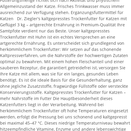
Fütterungsmenge richtet sich nach Aktivität und physischem
Allgemeinzustand der Katze. Frisches Trinkwasser muss immer
ausreichend zur Verfügung stehen. Ergänzungsfuttermittel für
Katzen Dr. Ziegler's kaltgepresstes Trockenfutter für Katzen mit
Geflügel 3 kg – artgerechte Ernährung in Premium-Qualität Ihre
Samtpfote verdient nur das Beste. Unser kaltgepresstes
Trockenfutter mit Huhn ist ein echtes Versprechen an eine
artgerechte Ernährung. Es unterscheidet sich grundlegend von
herkömmlichem Trockenfutter: Wir setzen auf das schonende
Kaltpressverfahren, um die Nährstoffe der hochwertigen Zutaten
optimal zu bewahren. Mit einem hohen Fleischanteil und einer
sauberen Rezeptur, die garantiert getreidefrei ist, versorgen Sie
Ihre Katze mit allem, was sie für ein langes, gesundes Leben
benötigt. Es ist die ideale Basis für die Gesunderhaltung, ganz
ohne jegliche Zusatzstoffe, fragwürdige Füllstoffe oder versteckte
Konservierungsstoffe. Kaltgepresstes Trockenfutter für Katzen –
mehr Nährstoffe im Futter Die Hauptbesonderheit dieses
Katzenfutters liegt in der Verarbeitung. Während bei
herkömmlichem Trockenfutter oft hohe Temperaturen eingesetzt
werden, erfolgt die Pressung bei uns schonend und kaltgepresst
bei maximal 45–47 °C. Dieses niedrige Temperaturniveau bewahrt
hitzeempfindliche Vitamine, Enzyme und andere lebenswichtige