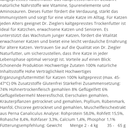
natürliche Nährstoffe wie Vitamine, Spurenelemente und
Aminosäuren. Dieses Futter fördert die Verdauung, stärkt das
Immunsystem und sorgt für eine vitale Katze im Alltag. Für Katzen
jeden Alters geeignet Dr. Zieglers kaltgepresstes Trockenfutter ist
ideal für Kätzchen, erwachsene Katzen und Senioren. Es
unterstützt das Wachstum junger Katzen, fördert die Vitalität
erwachsener Katzen und bietet eine leicht verdauliche Ernährung
für ältere Katzen. Vertrauen Sie auf die Qualität von Dr. Ziegler
Naturfutter, um sicherzustellen, dass Ihre Katze in jeder
Lebensphase optimal versorgt ist. Vorteile auf einen Blick:
Schonende Produktion Hochwertige Zutaten 100% natürliche
Inhaltsstoffe Hohe Verträglichkeit Hochwertiges
Ergänzungsfuttermittel für Katzen 100% kaltgepresst (max. 45-
47°C) 0% Zusatzstoffe Glutenfrei Stärkefrei Zusammensetzung:
74% Hühnertrockenfleisch gemahlen 8% Geflügelfett 6%
Geflügellebermehl Meeresfischöl, Eierschalen gemahlen,
Kräuterpflanzen getrocknet und gemahlen, Psyllium, Rübenmark,
Hanföl, Chicoree getrocknet und gemahlen, Muschelfleischextrakt
aus Perna Canaliculus Analyse: Rohprotein 58,0%, Rohfett 15,5%,
Rohasche 8,4%, Rohfaser 3,3%, Calcium 1,4%, Phosphor 1,1%
Fütterungsempfehlung: Gewicht Menge 2 - 4 kg 35 - 65 g