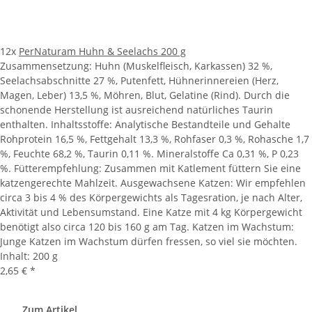
12x
PerNaturam Huhn & Seelachs 200 g
Zusammensetzung: Huhn (Muskelfleisch, Karkassen) 32 %,
Seelachsabschnitte 27 %, Putenfett, Hühnerinnereien (Herz,
Magen, Leber) 13,5 %, Möhren, Blut, Gelatine (Rind). Durch die
schonende Herstellung ist ausreichend natürliches Taurin
enthalten. Inhaltsstoffe: Analytische Bestandteile und Gehalte
Rohprotein 16,5 %, Fettgehalt 13,3 %, Rohfaser 0,3 %, Rohasche 1,7
%, Feuchte 68,2 %, Taurin 0,11 %. Mineralstoffe Ca 0,31 %, P 0,23
%. Fütterempfehlung: Zusammen mit Katlement füttern Sie eine
katzengerechte Mahlzeit. Ausgewachsene Katzen: Wir empfehlen
circa 3 bis 4 % des Körpergewichts als Tagesration, je nach Alter,
Aktivität und Lebensumstand. Eine Katze mit 4 kg Körpergewicht
benötigt also circa 120 bis 160 g am Tag. Katzen im Wachstum:
Junge Katzen im Wachstum dürfen fressen, so viel sie möchten.
Inhalt: 200 g
2,65 €
*
Zum Artikel