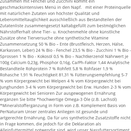
Zusammen mit Fenchel und Zucchini kommt ein
geschmacksintensives Menü in den Napf. mit einer Proteinquelle
mit natürlichen Zutaten von höchster Qualität und
Lebensmitteltauglichkeit ausschließlich aus Bestandteilen der
Zutatenliste zusammengesetzt kaltabgefüllt zum bestmöglichen
Nährstofferhalt ohne Tier- u. Knochenmehle ohne künstliche
Zusätze ohne Tierversuche ohne synthetische Vitamine
Zusammensetzung 50 % Bio – Ente (Brustfleisch, Herzen, Hälse,
Karkassen, Leber) 24 % Bio - Fenchel 23,5 % Bio - Zucchini 1 % Bio -
Sprossen 1 % Bio - Kokosöl 0,5 % Bio – Nachtkerzenöl Nährwert je
100g Calcium 0,23g, Phosphor 0,16g, Ca/Ph-Faktor 1,44 Analytische
Bestandteile Rohprotein 7 % Rohfett 5,8 % Rohfaser 1,9 %
Rohasche 1,91 % Feuchtigkeit 81,31 % Fütterungsempfehlung 5-7
% vom Körpergewicht bei Welpen 4 % vom Körpergewicht bei
Junghunden 3-4 % vom Körpergewicht bei Erw. Hunden 2-3 % vom
Körpergewicht bei Senioren Zur ausgewogenen Ernährung
ergänzen Sie bitte *hochwertige Omega-3 Öle (z.B. Lachsöl)
*Mineralstoffergänzung in Form von z.B. Komplement Basis von
PerNaturam Unser zentrales Anliegen ist gesunde und
artgerechte Ernährung. Da für uns synthetische Zusatzstoffe nicht
in Frage kommen, die jedoch für die Deklaration als
Alleinfuttermittel notwendig sind, wird unser Nassfuttersortiment