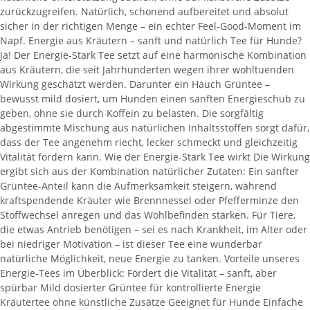
zurückzugreifen. Natürlich, schonend aufbereitet und absolut
sicher in der richtigen Menge – ein echter Feel-Good-Moment im
Napf. Energie aus Kräutern – sanft und natürlich Tee für Hunde?
Ja! Der Energie-Stark Tee setzt auf eine harmonische Kombination
aus Kräutern, die seit Jahrhunderten wegen ihrer wohltuenden
Wirkung geschätzt werden. Darunter ein Hauch Grüntee –
bewusst mild dosiert, um Hunden einen sanften Energieschub zu
geben, ohne sie durch Koffein zu belasten. Die sorgfältig
abgestimmte Mischung aus natürlichen Inhaltsstoffen sorgt dafür,
dass der Tee angenehm riecht, lecker schmeckt und gleichzeitig
Vitalität fördern kann. Wie der Energie-Stark Tee wirkt Die Wirkung
ergibt sich aus der Kombination natürlicher Zutaten: Ein sanfter
Grüntee-Anteil kann die Aufmerksamkeit steigern, während
kraftspendende Kräuter wie Brennnessel oder Pfefferminze den
Stoffwechsel anregen und das Wohlbefinden stärken. Für Tiere,
die etwas Antrieb benötigen – sei es nach Krankheit, im Alter oder
bei niedriger Motivation – ist dieser Tee eine wunderbar
natürliche Möglichkeit, neue Energie zu tanken. Vorteile unseres
Energie-Tees im Überblick: Fördert die Vitalität – sanft, aber
spürbar Mild dosierter Grüntee für kontrollierte Energie
Kräutertee ohne künstliche Zusätze Geeignet für Hunde Einfache