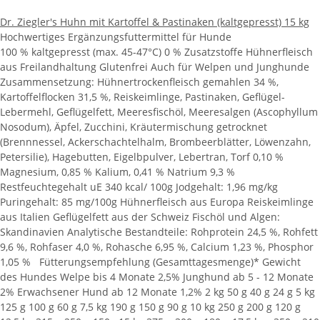
Dr. Ziegler's Huhn mit Kartoffel & Pastinaken (kaltgepresst) 15 kg
Hochwertiges Ergänzungsfuttermittel für Hunde
100 % kaltgepresst (max. 45-47°C) 0 % Zusatzstoffe Hühnerfleisch
aus Freilandhaltung Glutenfrei Auch für Welpen und Junghunde
Zusammensetzung: Hühnertrockenfleisch gemahlen 34 %,
Kartoffelflocken 31,5 %, Reiskeimlinge, Pastinaken, Geflügel-
Lebermehl, Geflügelfett, Meeresfischöl, Meeresalgen (Ascophyllum
Nosodum), Äpfel, Zucchini, Kräutermischung getrocknet
(Brennnessel, Ackerschachtelhalm, Brombeerblätter, Löwenzahn,
Petersilie), Hagebutten, Eigelbpulver, Lebertran, Torf 0,10 %
Magnesium, 0,85 % Kalium, 0,41 % Natrium 9,3 %
Restfeuchtegehalt uE 340 kcal/ 100g Jodgehalt: 1,96 mg/kg
Puringehalt: 85 mg/100g Hühnerfleisch aus Europa Reiskeimlinge
aus Italien Geflügelfett aus der Schweiz Fischöl und Algen:
Skandinavien Analytische Bestandteile: Rohprotein 24,5 %, Rohfett
9,6 %, Rohfaser 4,0 %, Rohasche 6,95 %, Calcium 1,23 %, Phosphor
1,05 % Fütterungsempfehlung (Gesamttagesmenge)* Gewicht
des Hundes Welpe bis 4 Monate 2,5% Junghund ab 5 - 12 Monate
2% Erwachsener Hund ab 12 Monate 1,2% 2 kg 50 g 40 g 24 g 5 kg
125 g 100 g 60 g 7,5 kg 190 g 150 g 90 g 10 kg 250 g 200 g 120 g