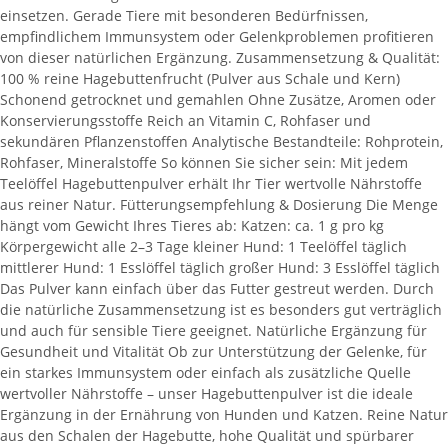
einsetzen. Gerade Tiere mit besonderen Bedürfnissen,
empfindlichem Immunsystem oder Gelenkproblemen profitieren
von dieser natürlichen Ergänzung. Zusammensetzung & Qualität:
100 % reine Hagebuttenfrucht (Pulver aus Schale und Kern)
Schonend getrocknet und gemahlen Ohne Zusätze, Aromen oder
Konservierungsstoffe Reich an Vitamin C, Rohfaser und
sekundären Pflanzenstoffen Analytische Bestandteile: Rohprotein,
Rohfaser, Mineralstoffe So können Sie sicher sein: Mit jedem
Teelöffel Hagebuttenpulver erhält Ihr Tier wertvolle Nährstoffe
aus reiner Natur. Fütterungsempfehlung & Dosierung Die Menge
hängt vom Gewicht Ihres Tieres ab: Katzen: ca. 1 g pro kg
Körpergewicht alle 2–3 Tage kleiner Hund: 1 Teelöffel täglich
mittlerer Hund: 1 Esslöffel täglich großer Hund: 3 Esslöffel täglich
Das Pulver kann einfach über das Futter gestreut werden. Durch
die natürliche Zusammensetzung ist es besonders gut verträglich
und auch für sensible Tiere geeignet. Natürliche Ergänzung für
Gesundheit und Vitalität Ob zur Unterstützung der Gelenke, für
ein starkes Immunsystem oder einfach als zusätzliche Quelle
wertvoller Nährstoffe – unser Hagebuttenpulver ist die ideale
Ergänzung in der Ernährung von Hunden und Katzen. Reine Natur
aus den Schalen der Hagebutte, hohe Qualität und spürbarer