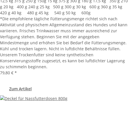
12,5 kg 315 g 250 g 150g 15 kg 375 g 300 g 180 g 17,5 kg 350 g 210
g 20 kg 400 g 240 g 25 kg 500 g 300 g 30 kg 600 g 360 g 35 kg
420 g 40 kg 480 g 45 kg 540 g 50 kg 600g
*Die empfohlene tägliche Fütterungsmenge richtet sich nach
Aktivität und physischem Allgemeinzustand des Hundes und kann
variieren. Frisches Trinkwasser muss immer ausreichend zur
Verfügung stehen. Beginnen Sie mit der angegeben
Mindestmenge und erhöhen Sie bei Bedarf die Fütterungsmenge.
Kühl und trocken lagern. Nicht in luftdichte Behältnisse füllen.
Unserem Trockenfutter sind keine synthetischen
Konservierungsstoffe zugesetzt, es kann bei luftdichter Lagerung
zu schimmeln beginnen.
79,80 €
*
Zum Artikel