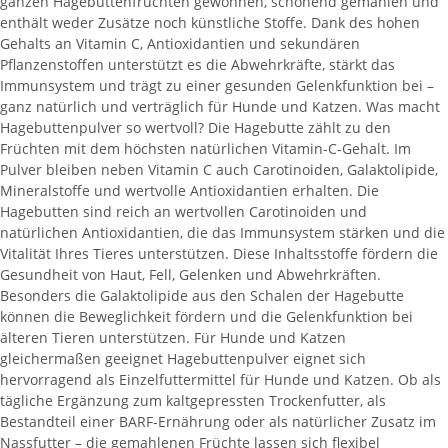
ganzen Hagebuttenfrüchten gewonnen, schonend gemahlen und
enthält weder Zusätze noch künstliche Stoffe. Dank des hohen
Gehalts an Vitamin C, Antioxidantien und sekundären
Pflanzenstoffen unterstützt es die Abwehrkräfte, stärkt das
Immunsystem und trägt zu einer gesunden Gelenkfunktion bei –
ganz natürlich und verträglich für Hunde und Katzen. Was macht
Hagebuttenpulver so wertvoll? Die Hagebutte zählt zu den
Früchten mit dem höchsten natürlichen Vitamin-C-Gehalt. Im
Pulver bleiben neben Vitamin C auch Carotinoiden, Galaktolipide,
Mineralstoffe und wertvolle Antioxidantien erhalten. Die
Hagebutten sind reich an wertvollen Carotinoiden und
natürlichen Antioxidantien, die das Immunsystem stärken und die
Vitalität Ihres Tieres unterstützen. Diese Inhaltsstoffe fördern die
Gesundheit von Haut, Fell, Gelenken und Abwehrkräften.
Besonders die Galaktolipide aus den Schalen der Hagebutte
können die Beweglichkeit fördern und die Gelenkfunktion bei
älteren Tieren unterstützen. Für Hunde und Katzen
gleichermaßen geeignet Hagebuttenpulver eignet sich
hervorragend als Einzelfuttermittel für Hunde und Katzen. Ob als
tägliche Ergänzung zum kaltgepressten Trockenfutter, als
Bestandteil einer BARF-Ernährung oder als natürlicher Zusatz im
Nassfutter – die gemahlenen Früchte lassen sich flexibel