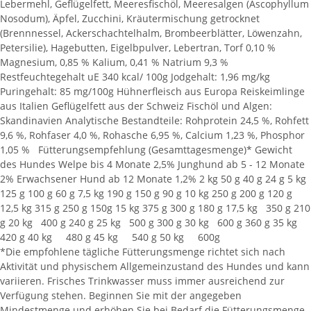
Lebermehl, Geflügelfett, Meeresfischöl, Meeresalgen (Ascophyllum
Nosodum), Äpfel, Zucchini, Kräutermischung getrocknet
(Brennnessel, Ackerschachtelhalm, Brombeerblätter, Löwenzahn,
Petersilie), Hagebutten, Eigelbpulver, Lebertran, Torf 0,10 %
Magnesium, 0,85 % Kalium, 0,41 % Natrium 9,3 %
Restfeuchtegehalt uE 340 kcal/ 100g Jodgehalt: 1,96 mg/kg
Puringehalt: 85 mg/100g Hühnerfleisch aus Europa Reiskeimlinge
aus Italien Geflügelfett aus der Schweiz Fischöl und Algen:
Skandinavien Analytische Bestandteile: Rohprotein 24,5 %, Rohfett
9,6 %, Rohfaser 4,0 %, Rohasche 6,95 %, Calcium 1,23 %, Phosphor
1,05 % Fütterungsempfehlung (Gesamttagesmenge)* Gewicht
des Hundes Welpe bis 4 Monate 2,5% Junghund ab 5 - 12 Monate
2% Erwachsener Hund ab 12 Monate 1,2% 2 kg 50 g 40 g 24 g 5 kg
125 g 100 g 60 g 7,5 kg 190 g 150 g 90 g 10 kg 250 g 200 g 120 g
12,5 kg 315 g 250 g 150g 15 kg 375 g 300 g 180 g 17,5 kg 350 g 210
g 20 kg 400 g 240 g 25 kg 500 g 300 g 30 kg 600 g 360 g 35 kg
420 g 40 kg 480 g 45 kg 540 g 50 kg 600g
*Die empfohlene tägliche Fütterungsmenge richtet sich nach
Aktivität und physischem Allgemeinzustand des Hundes und kann
variieren. Frisches Trinkwasser muss immer ausreichend zur
Verfügung stehen. Beginnen Sie mit der angegeben
Mindestmenge und erhöhen Sie bei Bedarf die Fütterungsmenge.