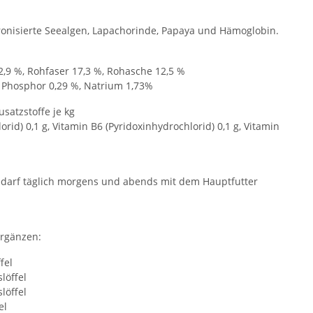
ronisierte Seealgen, Lapachorinde, Papaya und Hämoglobin.
2,9 %, Rohfaser 17,3 %, Rohasche 12,5 %
, Phosphor 0,29 %, Natrium 1,73%
satzstoffe je kg
rid) 0,1 g, Vitamin B6 (Pyridoxinhydrochlorid) 0,1 g, Vitamin
edarf täglich morgens und abends mit dem Hauptfutter
ergänzen:
fel
löffel
löffel
el