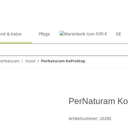
0,00 €
nd & Katze
Pflege
Zubehör
Bücher
DE
PerNaturam
Hund
PerNaturam KoProStop
PerNaturam Ko
Artikelnummer:
20280