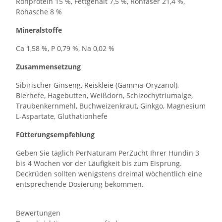
Rohprotein 15 %, Fettgehalt 7,5 %, Rohfaser 21,4 %,
Rohasche 8 %
Mineralstoffe
Ca 1,58 %, P 0,79 %, Na 0,02 %
Zusammensetzung
Sibirischer Ginseng, Reiskleie (Gamma-Oryzanol),
Bierhefe, Hagebutten, Weißdorn, Schizochytriumalge,
Traubenkernmehl, Buchweizenkraut, Ginkgo, Magnesium
L-Aspartate, Gluthationhefe
Fütterungsempfehlung
Geben Sie täglich PerNaturam PerZucht Ihrer Hündin 3
bis 4 Wochen vor der Läufigkeit bis zum Eisprung.
Deckrüden sollten wenigstens dreimal wöchentlich eine
entsprechende Dosierung bekommen.
Bewertungen