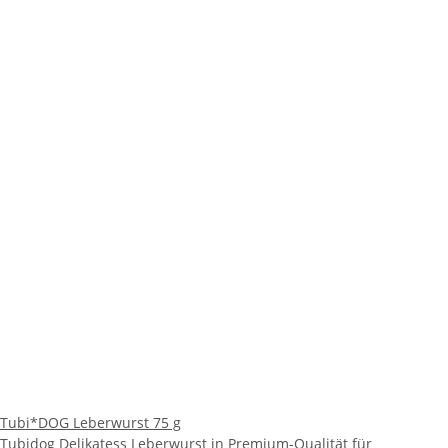
Tubi*DOG Leberwurst 75 g
Tubidog Delikatess Leberwurst in Premium-Qualität für