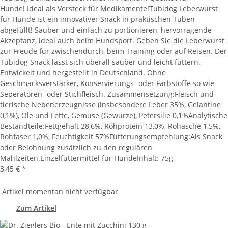
Hunde! Ideal als Versteck für Medikamente!Tubidog Leberwurst
für Hunde ist ein innovativer Snack in praktischen Tuben
abgefüllt! Sauber und einfach zu portionieren, hervorragende
Akzeptanz, ideal auch beim Hundsport. Geben Sie die Leberwurst
zur Freude für zwischendurch, beim Training oder auf Reisen. Der
Tubidog Snack lässt sich überall sauber und leicht füttern.
Entwickelt und hergestellt in Deutschland. Ohne
Geschmacksverstärker, Konservierungs- oder Farbstoffe so wie
Seperatoren- oder Stichfleisch. Zusammensetzung:Fleisch und
tierische Nebenerzeugnisse (insbesondere Leber 35%, Gelantine
0,1%), Öle und Fette, Gemüse (Gewürze), Petersilie 0,1%Analytische
Bestandteile:Fettgehalt 28,6%, Rohprotein 13,0%, Rohasche 1,5%,
Rohfaser 1,0%, Feuchtigkeit 57%Fütterungsempfehlung:Als Snack
oder Belohnung zusätzlich zu den regulären
Mahlzeiten.Einzelfuttermittel für HundeInhalt: 75g
3,45 €
*
Artikel momentan nicht verfügbar
Zum Artikel