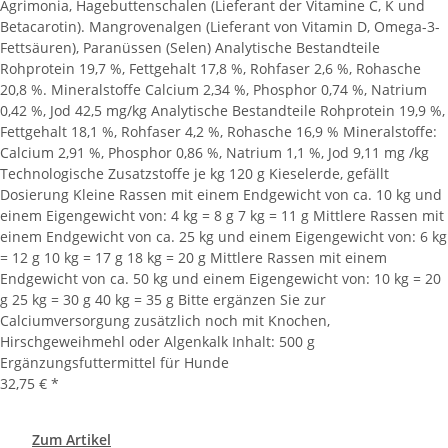
Agrimonia, Hagebuttenschalen (Lieferant der Vitamine C, K und
Betacarotin). Mangrovenalgen (Lieferant von Vitamin D, Omega-3-
Fettsäuren), Paranüssen (Selen) Analytische Bestandteile
Rohprotein 19,7 %, Fettgehalt 17,8 %, Rohfaser 2,6 %, Rohasche
20,8 %. Mineralstoffe Calcium 2,34 %, Phosphor 0,74 %, Natrium
0,42 %, Jod 42,5 mg/kg Analytische Bestandteile Rohprotein 19,9 %,
Fettgehalt 18,1 %, Rohfaser 4,2 %, Rohasche 16,9 % Mineralstoffe:
Calcium 2,91 %, Phosphor 0,86 %, Natrium 1,1 %, Jod 9,11 mg /kg
Technologische Zusatzstoffe je kg 120 g Kieselerde, gefällt
Dosierung Kleine Rassen mit einem Endgewicht von ca. 10 kg und
einem Eigengewicht von: 4 kg = 8 g 7 kg = 11 g Mittlere Rassen mit
einem Endgewicht von ca. 25 kg und einem Eigengewicht von: 6 kg
= 12 g 10 kg = 17 g 18 kg = 20 g Mittlere Rassen mit einem
Endgewicht von ca. 50 kg und einem Eigengewicht von: 10 kg = 20
g 25 kg = 30 g 40 kg = 35 g Bitte ergänzen Sie zur
Calciumversorgung zusätzlich noch mit Knochen,
Hirschgeweihmehl oder Algenkalk Inhalt: 500 g
Ergänzungsfuttermittel für Hunde
32,75 €
*
Zum Artikel