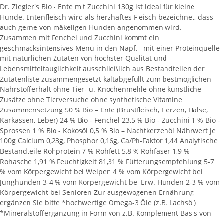
Dr. Ziegler's Bio - Ente mit Zucchini 130g ist ideal für kleine
Hunde. Entenfleisch wird als herzhaftes Fleisch bezeichnet, dass
auch gerne von mäkeligen Hunden angenommen wird.
Zusammen mit Fenchel und Zucchini kommt ein
geschmacksintensives Menü in den Napf. mit einer Proteinquelle
mit natürlichen Zutaten von höchster Qualität und
Lebensmitteltauglichkeit ausschließlich aus Bestandteilen der
Zutatenliste zusammengesetzt kaltabgefüllt zum bestmöglichen
Nährstofferhalt ohne Tier- u. Knochenmehle ohne künstliche
Zusätze ohne Tierversuche ohne synthetische Vitamine
Zusammensetzung 50 % Bio – Ente (Brustfleisch, Herzen, Hälse,
Karkassen, Leber) 24 % Bio - Fenchel 23,5 % Bio - Zucchini 1 % Bio -
Sprossen 1 % Bio - Kokosöl 0,5 % Bio – Nachtkerzenöl Nährwert je
100g Calcium 0,23g, Phosphor 0,16g, Ca/Ph-Faktor 1,44 Analytische
Bestandteile Rohprotein 7 % Rohfett 5,8 % Rohfaser 1,9 %
Rohasche 1,91 % Feuchtigkeit 81,31 % Fütterungsempfehlung 5-7
% vom Körpergewicht bei Welpen 4 % vom Körpergewicht bei
Junghunden 3-4 % vom Körpergewicht bei Erw. Hunden 2-3 % vom
Körpergewicht bei Senioren Zur ausgewogenen Ernährung
ergänzen Sie bitte *hochwertige Omega-3 Öle (z.B. Lachsöl)
*Mineralstoffergänzung in Form von z.B. Komplement Basis von