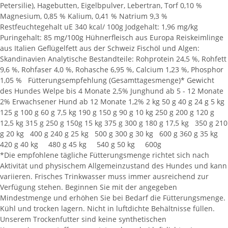
Petersilie), Hagebutten, Eigelbpulver, Lebertran, Torf 0,10 %
Magnesium, 0,85 % Kalium, 0,41 % Natrium 9,3 %
Restfeuchtegehalt uE 340 kcal/ 100g Jodgehalt: 1,96 mg/kg
Puringehalt: 85 mg/100g Hühnerfleisch aus Europa Reiskeimlinge
aus Italien Geflügelfett aus der Schweiz Fischöl und Algen:
Skandinavien Analytische Bestandteile: Rohprotein 24,5 %, Rohfett
9,6 %, Rohfaser 4,0 %, Rohasche 6,95 %, Calcium 1,23 %, Phosphor
1,05 % Fütterungsempfehlung (Gesamttagesmenge)* Gewicht
des Hundes Welpe bis 4 Monate 2,5% Junghund ab 5 - 12 Monate
2% Erwachsener Hund ab 12 Monate 1,2% 2 kg 50 g 40 g 24 g 5 kg
125 g 100 g 60 g 7,5 kg 190 g 150 g 90 g 10 kg 250 g 200 g 120 g
12,5 kg 315 g 250 g 150g 15 kg 375 g 300 g 180 g 17,5 kg 350 g 210
g 20 kg 400 g 240 g 25 kg 500 g 300 g 30 kg 600 g 360 g 35 kg
420 g 40 kg 480 g 45 kg 540 g 50 kg 600g
*Die empfohlene tägliche Fütterungsmenge richtet sich nach
Aktivität und physischem Allgemeinzustand des Hundes und kann
variieren. Frisches Trinkwasser muss immer ausreichend zur
Verfügung stehen. Beginnen Sie mit der angegeben
Mindestmenge und erhöhen Sie bei Bedarf die Fütterungsmenge.
Kühl und trocken lagern. Nicht in luftdichte Behältnisse füllen.
Unserem Trockenfutter sind keine synthetischen