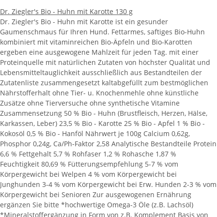
Dr. Ziegler's Bio - Huhn mit Karotte 130 g
Dr. Ziegler's Bio - Huhn mit Karotte ist ein gesunder
Gaumenschmaus für Ihren Hund. Fettarmes, saftiges Bio-Huhn
kombiniert mit vitaminreichen Bio-Äpfeln und Bio-Karotten
ergeben eine ausgewogene Mahlzeit für jeden Tag. mit einer
Proteinquelle mit natürlichen Zutaten von höchster Qualität und
Lebensmitteltauglichkeit ausschließlich aus Bestandteilen der
Zutatenliste zusammengesetzt kaltabgefüllt zum bestmöglichen
Nährstofferhalt ohne Tier- u. Knochenmehle ohne künstliche
Zusätze ohne Tierversuche ohne synthetische Vitamine
Zusammensetzung 50 % Bio - Huhn (Brustfleisch, Herzen, Hälse,
Karkassen, Leber) 23,5 % Bio - Karotte 25 % Bio - Apfel 1 % Bio -
Kokosöl 0,5 % Bio - Hanföl Nährwert je 100g Calcium 0,62g,
Phosphor 0,24g, Ca/Ph-Faktor 2,58 Analytische Bestandteile Protein
6,6 % Fettgehalt 5,7 % Rohfaser 1,2 % Rohasche 1,87 %
Feuchtigkeit 80,69 % Fütterungsempfehlung 5-7 % vom
Körpergewicht bei Welpen 4 % vom Körpergewicht bei
Junghunden 3-4 % vom Körpergewicht bei Erw. Hunden 2-3 % vom
Körpergewicht bei Senioren Zur ausgewogenen Ernährung
ergänzen Sie bitte *hochwertige Omega-3 Öle (z.B. Lachsöl)
*Mineralstoffergänzung in Form von z.B. Komplement Basis von