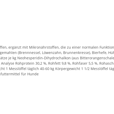
offen, ergänzt mit Mikronährstoffen, die zu einer normalen Funkt
emahlen (Brennnessel, Löwenzahn, Brunnenkresse), Bierhefe, Hühn
ätze je kg Neohesperidin-Dihydrochalkon (aus Bitterorangenschalen
Analyse Rohprotein 30,2 %, Rohfett 9,8 %, Rohfaser 5,5 %, Rohasch
ht 1 Messlöffel täglich 40-60 kg Körpergewicht 1 1/2 Messlöffel täg
sfuttermittel für Hunde