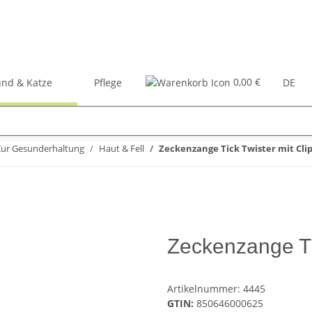
0,00 €
nd & Katze
Pflege
Zubehör
Bücher
DE
Zur Gesunderhaltung
Haut & Fell
Zeckenzange Tick Twister mit Cli
Zeckenzange Ti
Artikelnummer:
4445
GTIN:
850646000625