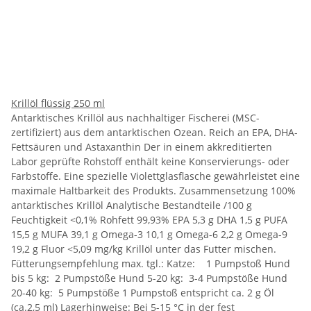
Krillöl flüssig 250 ml
Antarktisches Krillöl aus nachhaltiger Fischerei (MSC-
zertifiziert) aus dem antarktischen Ozean. Reich an EPA, DHA-
Fettsäuren und Astaxanthin Der in einem akkreditierten
Labor geprüfte Rohstoff enthält keine Konservierungs- oder
Farbstoffe. Eine spezielle Violettglasflasche gewährleistet eine
maximale Haltbarkeit des Produkts. Zusammensetzung 100%
antarktisches Krillöl Analytische Bestandteile /100 g
Feuchtigkeit <0,1% Rohfett 99,93% EPA 5,3 g DHA 1,5 g PUFA
15,5 g MUFA 39,1 g Omega-3 10,1 g Omega-6 2,2 g Omega-9
19,2 g Fluor <5,09 mg/kg Krillöl unter das Futter mischen.
Fütterungsempfehlung max. tgl.: Katze: 1 Pumpstoß Hund
bis 5 kg: 2 Pumpstöße Hund 5-20 kg: 3-4 Pumpstöße Hund
20-40 kg: 5 Pumpstöße 1 Pumpstoß entspricht ca. 2 g Öl
(ca.2,5 ml) Lagerhinweise: Bei 5-15 °C in der fest