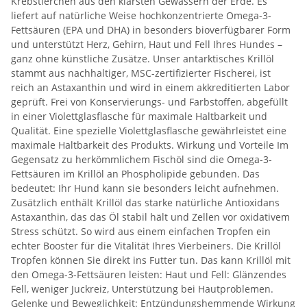
Krebstierchen aus den klarsten Gewässern der Erde. Es
liefert auf natürliche Weise hochkonzentrierte Omega-3-
Fettsäuren (EPA und DHA) in besonders bioverfügbarer Form
und unterstützt Herz, Gehirn, Haut und Fell Ihres Hundes –
ganz ohne künstliche Zusätze. Unser antarktisches Krillöl
stammt aus nachhaltiger, MSC-zertifizierter Fischerei, ist
reich an Astaxanthin und wird in einem akkreditierten Labor
geprüft. Frei von Konservierungs- und Farbstoffen, abgefüllt
in einer Violettglasflasche für maximale Haltbarkeit und
Qualität. Eine spezielle Violettglasflasche gewährleistet eine
maximale Haltbarkeit des Produkts. Wirkung und Vorteile Im
Gegensatz zu herkömmlichem Fischöl sind die Omega-3-
Fettsäuren im Krillöl an Phospholipide gebunden. Das
bedeutet: Ihr Hund kann sie besonders leicht aufnehmen.
Zusätzlich enthält Krillöl das starke natürliche Antioxidans
Astaxanthin, das das Öl stabil hält und Zellen vor oxidativem
Stress schützt. So wird aus einem einfachen Tropfen ein
echter Booster für die Vitalität Ihres Vierbeiners. Die Krillöl
Tropfen können Sie direkt ins Futter tun. Das kann Krillöl mit
den Omega-3-Fettsäuren leisten: Haut und Fell: Glänzendes
Fell, weniger Juckreiz, Unterstützung bei Hautproblemen.
Gelenke und Beweglichkeit: Entzündungshemmende Wirkung