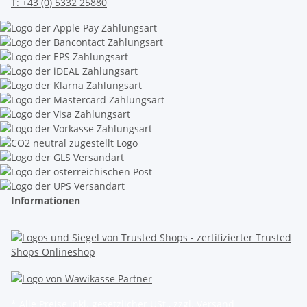
T:
+43 (0) 5332 25880
Informationen
* Alle Preise inkl. gesetzlicher USt., zzgl.
Versand