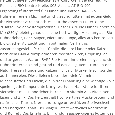
Herzen Analyse: 73% Feuchte, 18% Rohprotein, 8% Rohfett, 1%
Rohasche BIO-Kontrollstelle: SGS-Austria AT-BIO-902
Ergänzungsfuttermittel für Hunde und Katzen BARF Bio
Hühnerinnereien Mix – natürlich gesund füttern mit gutem Gefühl
Ihr Vierbeiner verdient echtes, naturbelassenes Futter, ohne
Zusätze und ohne Kompromisse. Unser BARF Bio Hühnerinnereien
Mix (250 g) bietet genau das: eine hochwertige Mischung aus Bio-
Hühnerleber, Herz, Magen, Niere und Lunge, alles aus kontrolliert
biologischer Aufzucht und in optimalem Verhältnis
zusammengestellt. Perfekt für alle, die ihre Hunde oder Katzen
nach dem BARF-Prinzip ernähren möchten – roh, ursprünglich
und artgerecht. Warum BARF Bio Hühnerinnereien so gesund sind
Hühnerinnereien sind gesund und das aus gutem Grund. In der
Natur fressen Hunde und Katzen nicht nur Muskelfleisch, sondern
auch Innereien. Diese liefern besonders viele Vitamine,
Mineralstoffe und Eiweiß, die in der Ernährung eine wichtige Rolle
spielen. Jede Komponente bringt wertvolle Nährstoffe für Ihren
Vierbeiner mit: Hühnerleber ist reich an Vitamin A, B-Vitaminen,
Eisen und Zink. Das Herz enthält hochwertiges Muskelprotein und
natürliches Taurin. Niere und Lunge unterstützen Stoffwechsel
und Energiehaushalt. Der Magen liefert wertvolles Rohprotein
und Rohfett. Das Ergebnis: Ein rundum ausgewogenes Futter, das