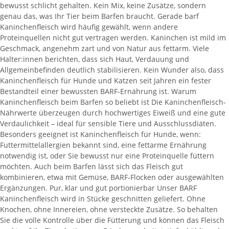
bewusst schlicht gehalten. Kein Mix, keine Zusätze, sondern
genau das, was Ihr Tier beim Barfen braucht. Gerade barf
Kaninchenfleisch wird häufig gewählt, wenn andere
Proteinquellen nicht gut vertragen werden. Kaninchen ist mild im
Geschmack, angenehm zart und von Natur aus fettarm. Viele
Halter:innen berichten, dass sich Haut, Verdauung und
Allgemeinbefinden deutlich stabilisieren. Kein Wunder also, dass
Kaninchenfleisch für Hunde und Katzen seit Jahren ein fester
Bestandteil einer bewussten BARF-Ernährung ist. Warum
Kaninchenfleisch beim Barfen so beliebt ist Die Kaninchenfleisch-
Nährwerte überzeugen durch hochwertiges Eiweiß und eine gute
Verdaulichkeit – ideal für sensible Tiere und Ausschlussdiäten.
Besonders geeignet ist Kaninchenfleisch für Hunde, wenn:
Futtermittelallergien bekannt sind, eine fettarme Ernährung
notwendig ist, oder Sie bewusst nur eine Proteinquelle füttern
möchten. Auch beim Barfen lässt sich das Fleisch gut
kombinieren, etwa mit Gemüse, BARF-Flocken oder ausgewählten
Ergänzungen. Pur, klar und gut portionierbar Unser BARF
Kaninchenfleisch wird in Stücke geschnitten geliefert. Ohne
Knochen, ohne Innereien, ohne versteckte Zusätze. So behalten
Sie die volle Kontrolle über die Fütterung und können das Fleisch