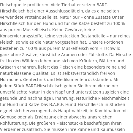
Fleischquelle profitieren. Viele Tierhalter setzen BARF-
Hirschfleisch bei einer Ausschlussdiät ein, da es eine selten
verwendete Proteinquelle ist. Natur pur – ohne Zusätze Unser
Hirschfleisch für den Hund und für die Katze besteht zu 100 %
aus purem Muskelfleisch. Keine Gewürze, keine
Konservierungsstoffe, keine versteckten Bestandteile – nur reines
Fleisch, so wie es die Natur vorgesehen hat. Unsere Portionen
bestehen zu 100 % aus purem Muskelfleisch vom Hirschwild –
ganz ohne Zusätze, künstliche Aromen oder Füllstoffe. Da Hirsche
frei in den Wäldern leben und sich von Kräutern, Blättern und
Gräsern ernähren, liefert das Fleisch eine besonders reine und
naturbelassene Qualität. Es ist selbstverständlich frei von
Hormonen, Gentechnik und Medikamentenrückständen. Mit
jedem Stück BARF-Hirschfleisch geben Sie Ihrem Vierbeiner
unverfälschte Natur in den Napf und unterstützen zugleich eine
gesunde und nachhaltige Ernährung. Natürliche Fleischmahlzeit
für Hund und Katze Das B.A.R.F. Hund-Hirschfleisch in Stücken
eignet sich hervorragend als Hauptmahlzeit, in Kombination mit
Gemüse oder als Ergänzung einer abwechslungsreichen
Rohfütterung. Die größeren Fleischstücke beschäftigen Ihren
Vierbeiner zusätzlich. Sie müssen ihre Zähne und Kaumuskeln