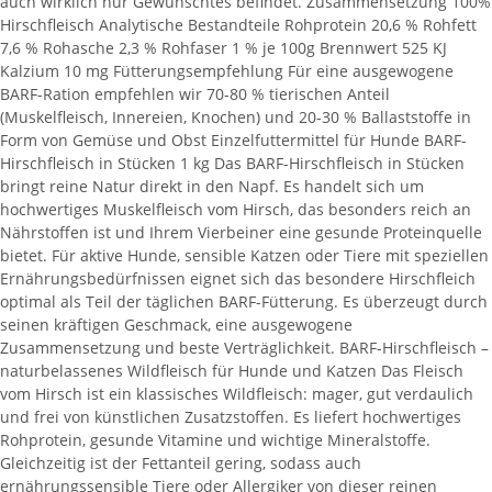
auch wirklich nur Gewünschtes befindet. Zusammensetzung 100%
Hirschfleisch Analytische Bestandteile Rohprotein 20,6 % Rohfett
7,6 % Rohasche 2,3 % Rohfaser 1 % je 100g Brennwert 525 KJ
Kalzium 10 mg Fütterungsempfehlung Für eine ausgewogene
BARF-Ration empfehlen wir 70-80 % tierischen Anteil
(Muskelfleisch, Innereien, Knochen) und 20-30 % Ballaststoffe in
Form von Gemüse und Obst Einzelfuttermittel für Hunde BARF-
Hirschfleisch in Stücken 1 kg Das BARF-Hirschfleisch in Stücken
bringt reine Natur direkt in den Napf. Es handelt sich um
hochwertiges Muskelfleisch vom Hirsch, das besonders reich an
Nährstoffen ist und Ihrem Vierbeiner eine gesunde Proteinquelle
bietet. Für aktive Hunde, sensible Katzen oder Tiere mit speziellen
Ernährungsbedürfnissen eignet sich das besondere Hirschfleich
optimal als Teil der täglichen BARF-Fütterung. Es überzeugt durch
seinen kräftigen Geschmack, eine ausgewogene
Zusammensetzung und beste Verträglichkeit. BARF-Hirschfleisch –
naturbelassenes Wildfleisch für Hunde und Katzen Das Fleisch
vom Hirsch ist ein klassisches Wildfleisch: mager, gut verdaulich
und frei von künstlichen Zusatzstoffen. Es liefert hochwertiges
Rohprotein, gesunde Vitamine und wichtige Mineralstoffe.
Gleichzeitig ist der Fettanteil gering, sodass auch
ernährungssensible Tiere oder Allergiker von dieser reinen