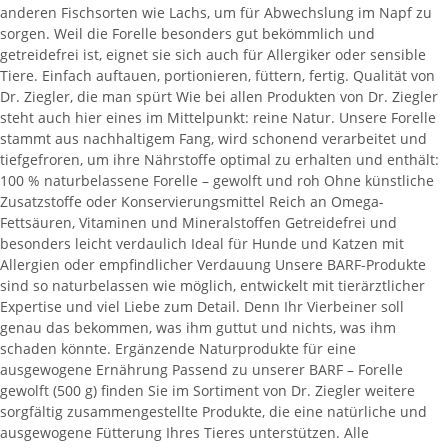
anderen Fischsorten wie Lachs, um für Abwechslung im Napf zu
sorgen. Weil die Forelle besonders gut bekömmlich und
getreidefrei ist, eignet sie sich auch für Allergiker oder sensible
Tiere. Einfach auftauen, portionieren, füttern, fertig. Qualität von
Dr. Ziegler, die man spürt Wie bei allen Produkten von Dr. Ziegler
steht auch hier eines im Mittelpunkt: reine Natur. Unsere Forelle
stammt aus nachhaltigem Fang, wird schonend verarbeitet und
tiefgefroren, um ihre Nährstoffe optimal zu erhalten und enthält:
100 % naturbelassene Forelle – gewolft und roh Ohne künstliche
Zusatzstoffe oder Konservierungsmittel Reich an Omega-
Fettsäuren, Vitaminen und Mineralstoffen Getreidefrei und
besonders leicht verdaulich Ideal für Hunde und Katzen mit
Allergien oder empfindlicher Verdauung Unsere BARF-Produkte
sind so naturbelassen wie möglich, entwickelt mit tierärztlicher
Expertise und viel Liebe zum Detail. Denn Ihr Vierbeiner soll
genau das bekommen, was ihm guttut und nichts, was ihm
schaden könnte. Ergänzende Naturprodukte für eine
ausgewogene Ernährung Passend zu unserer BARF – Forelle
gewolft (500 g) finden Sie im Sortiment von Dr. Ziegler weitere
sorgfältig zusammengestellte Produkte, die eine natürliche und
ausgewogene Fütterung Ihres Tieres unterstützen. Alle