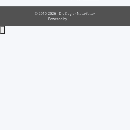
© 2010-2026 - Dr. Ziegler Naturfutter
Powered by
JTL-Shop