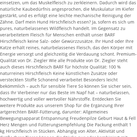
einsetzen, um das Muskelfleisch zu zerkleinern. Dadurch wird das
natürliche Kaubedürfnis angesprochen, die Muskulatur im Kiefer
gestärkt, und es erfolgt eine leichte mechanische Reinigung der
Zähne. Darf mein Hund Hirschfleisch essen? Ja, sofern es sich um
pures, naturbelassenes Wildfleisch handelt. Im Gegensatz zu
verarbeitetem Fleisch für Menschen enthält unser BARF
Hirschfleisch keine Salz- oder Gewürzzusätze. Ihr Hund oder Ihre
Katze erhält reines, naturbelassenes Fleisch, das den Körper mit
Energie versorgt und gleichzeitig die Verdauung schont. Premium-
Qualität von Dr. Ziegler Wie alle Produkte von Dr. Ziegler steht
auch dieses Hirschfleisch BARF für höchste Qualität: 100 %
naturreines Hirschfleisch Keine künstlichen Zusätze oder
versteckten Stoffe Schonend verarbeitet Besonders leicht
bekömmlich – auch für sensible Tiere So können Sie sicher sein,
dass Ihr Vierbeiner nur das Beste im Napf hat – naturbelassen,
hochwertig und voller wertvoller Nährstoffe. Entdecken Sie
weitere Produkte aus unserem Shop für die Ergänzung Ihrer
artgerechten BARF-Fütterung, darunter: Allgemeines
Bewegungsapparat Entspannung Freudenpilze Geburt Haut & Fell
Herz Mengen und Fütterungsempfehlung Die Packung enthält 1
kg Hirschfleisch in Stücken. Abhängig von Alter, Aktivität und