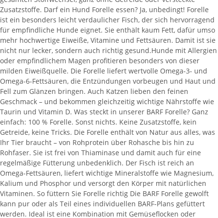
Zusatzstoffe. Darf ein Hund Forelle essen? Ja, unbedingt! Forelle
ist ein besonders leicht verdaulicher Fisch, der sich hervorragend
für empfindliche Hunde eignet. Sie enthält kaum Fett, dafür umso
mehr hochwertige Eiweiße, Vitamine und Fettsäuren. Damit ist sie
nicht nur lecker, sondern auch richtig gesund.Hunde mit Allergien
oder empfindlichem Magen profitieren besonders von dieser
milden Eiweißquelle. Die Forelle liefert wertvolle Omega-3- und
Omega-6-Fettsäuren, die Entzündungen vorbeugen und Haut und
Fell zum Glänzen bringen. Auch Katzen lieben den feinen
Geschmack – und bekommen gleichzeitig wichtige Nährstoffe wie
Taurin und Vitamin D. Was steckt in unserer BARF Forelle? Ganz
einfach: 100 % Forelle. Sonst nichts. Keine Zusatzstoffe, kein
Getreide, keine Tricks. Die Forelle enthält von Natur aus alles, was
Ihr Tier braucht – von Rohprotein über Rohasche bis hin zu
Rohfaser. Sie ist frei von Thiaminase und damit auch für eine
regelmäßige Fütterung unbedenklich. Der Fisch ist reich an
Omega-Fettsäuren, liefert wichtige Mineralstoffe wie Magnesium,
Kalium und Phosphor und versorgt den Körper mit natürlichen
Vitaminen. So füttern Sie Forelle richtig Die BARF Forelle gewolft
kann pur oder als Teil eines individuellen BARF-Plans gefüttert
werden. Ideal ist eine Kombination mit Gemüseflocken oder