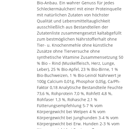
Bio-Anbau. Ein wahrer Genuss für jedes
Schleckermäulchen! mit einer Proteinquelle
mit natürlichen Zutaten von höchster
Qualität und Lebensmitteltauglichkeit
ausschließlich aus Bestandteilen der
Zutatenliste zusammengesetzt kaltabgefüllt
zum bestmöglichen Nährstofferhalt ohne
Tier- u. Knochenmehle ohne künstliche
Zusätze ohne Tierversuche ohne
synthetische Vitamine Zusammensetzung 50
% Bio – Rind (Muskelfleisch, Herz, Lunge,
Leber), 25 % Bio-Apfel, 23 % Bio-Birne, 1 %
Bio-Buchweizen, 1 % Bio-Leinöl Nährwert je
100g Calcium 0,01g, Phosphor 0,05g, Ca/Ph-
Faktor 0,18 Analytische Bestandteile Feuchte
73,6 %, Rohprotein 7,0 %, Rohfett 4,8 %,
Rohfaser 1,3 %, Rohasche 2,1 %
Fütterungsempfehlung 5-7 % vom
Körpergewicht bei Welpen 4 % vom
Körpergewicht bei Junghunden 3-4 % vom
Körpergewicht bei Erw. Hunden 2-3 % vom