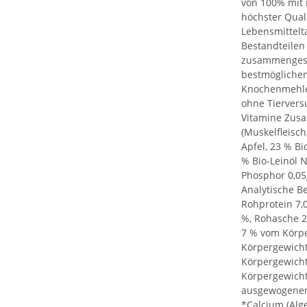
von 100% mit 
höchster Qual
Lebensmittelta
Bestandteilen 
zusammengeset
bestmöglichen
Knochenmehle
ohne Tiervers
Vitamine Zus
(Muskelfleisch
Apfel, 23 % Bi
% Bio-Leinöl 
Phosphor 0,05g
Analytische Be
Rohprotein 7,0
%, Rohasche 2
7 % vom Körp
Körpergewich
Körpergewicht
Körpergewicht
ausgewogenen
*Calcium (Alge