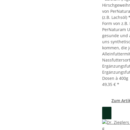
Hirschgeweih
von PerNatur
(z.B. Lachsöl)
Form von z.B.
PerNaturam Un
gesunde und a
uns synthetisc
kommen, die je
Alleinfuttermi
Nassfuttersor
Ergänzungsfut
Ergänzungsfut
Dosen à 400g
49,35 €
*
Zum Arti