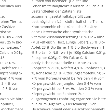
 und
Zutaten von höchster Qualität und
hließlich aus
Lebensmitteltauglichkeit ausschließlich aus
Bestandteilen der Zutatenliste
t zum
zusammengesetzt kaltabgefüllt zum
ohne Tier- u.
bestmöglichen Nährstofferhalt ohne Tier- u.
e Zusätze
Knochenmehle ohne künstliche Zusätze
etische
ohne Tierversuche ohne synthetische
 % Bio – Rind
Vitamine Zusammensetzung 50 % Bio – Rind
er), 25 % Bio-
(Muskelfleisch, Herz, Lunge, Leber), 25 % Bio-
-Buchweizen, 1
Apfel, 23 % Bio-Birne, 1 % Bio-Buchweizen, 1
Calcium 0,01g,
% Bio-Leinöl Nährwert je 100g Calcium 0,01g,
,18
Phosphor 0,05g, Ca/Ph-Faktor 0,18
te 73,6 %,
Analytische Bestandteile Feuchte 73,6 %,
, Rohfaser 1,3
Rohprotein 7,0 %, Rohfett 4,8 %, Rohfaser 1,3
empfehlung 5-
%, Rohasche 2,1 % Fütterungsempfehlung 5-
elpen 4 % vom
7 % vom Körpergewicht bei Welpen 4 % vom
n 3-4 % vom
Körpergewicht bei Junghunden 3-4 % vom
n 2-3 % vom
Körpergewicht bei Erw. Hunden 2-3 % vom
r
Körpergewicht bei Senioren Zur
zen Sie bitte
ausgewogenen Ernährung ergänzen Sie bitte
enpulver,
*Calcium (Algenkalk, Eierschalenpulver,
chknochenmehl
Hirschgeweihmehl oder Fleischknochenmehl