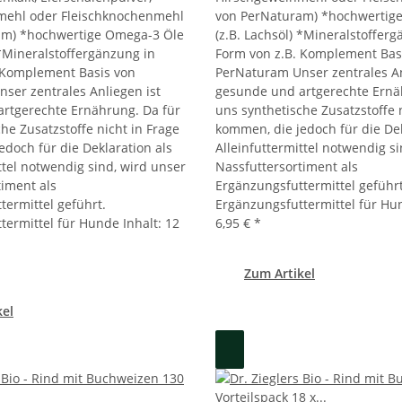
mehl oder Fleischknochenmehl
von PerNaturam) *hochwertig
am) *hochwertige Omega-3 Öle
(z.B. Lachsöl) *Mineralstoffer
 *Mineralstoffergänzung in
Form von z.B. Komplement Bas
 Komplement Basis von
PerNaturam Unser zentrales An
ser zentrales Anliegen ist
gesunde und artgerechte Ernä
rtgerechte Ernährung. Da für
uns synthetische Zusatzstoffe 
he Zusatzstoffe nicht in Frage
kommen, die jedoch für die Dek
doch für die Deklaration als
Alleinfuttermittel notwendig s
ttel notwendig sind, wird unser
Nassfuttersortiment als
timent als
Ergänzungsfuttermittel geführt
termittel geführt.
Ergänzungsfuttermittel für Hu
termittel für Hunde Inhalt: 12
6,95 €
*
Zum Artikel
kel