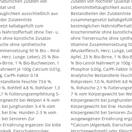
natürlichen Zutaten von
Zutaten von höchster Qualität
ität und
Lebensmitteltauglichkeit aussc
uglichkeit ausschließlich aus
Bestandteilen der Zutatenliste
der Zutatenliste
zusammengesetzt kaltabgefüll
zt kaltabgefüllt zum
bestmöglichen Nährstofferhalt 
 Nährstofferhalt ohne Tier- u.
Knochenmehle ohne künstlich
 ohne künstliche Zusätze
ohne Tierversuche ohne synth
uche ohne synthetische
Vitamine Zusammensetzung 50
ammensetzung 50 % Bio – Rind
(Muskelfleisch, Herz, Lunge, Leb
, Herz, Lunge, Leber), 25 % Bio-
Apfel, 23 % Bio-Birne, 1 % Bio
o-Birne, 1 % Bio-Buchweizen, 1
% Bio-Leinöl Nährwert je 100g 
Nährwert je 100g Calcium 0,01g,
Phosphor 0,05g, Ca/Ph-Faktor 0
, Ca/Ph-Faktor 0,18
Analytische Bestandteile Feuch
standteile Feuchte 73,6 %,
Rohprotein 7,0 %, Rohfett 4,8 %
 %, Rohfett 4,8 %, Rohfaser 1,3
%, Rohasche 2,1 % Fütterungs
,1 % Fütterungsempfehlung 5-
7 % vom Körpergewicht bei W
ergewicht bei Welpen 4 % vom
Körpergewicht bei Junghunde
t bei Junghunden 3-4 % vom
Körpergewicht bei Erw. Hunde
 bei Erw. Hunden 2-3 % vom
Körpergewicht bei Senioren Zu
 bei Senioren Zur
ausgewogenen Ernährung ergän
 Ernährung ergänzen Sie bitte
*Calcium (Algenkalk, Eierschal
nkalk, Eierschalenpulver,
Hirschgeweihmehl oder Fleis