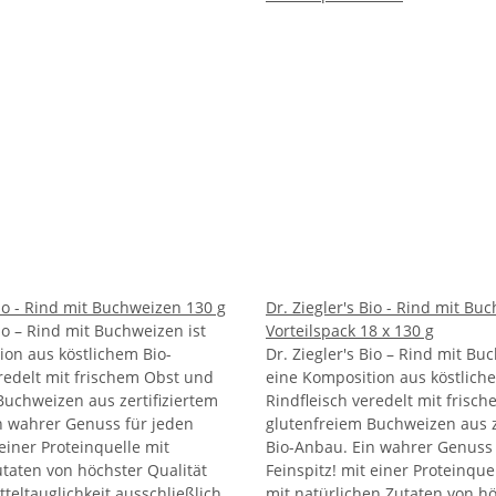
Bio - Rind mit Buchweizen 130 g
Dr. Ziegler's Bio - Rind mit Bu
Bio – Rind mit Buchweizen ist
Vorteilspack 18 x 130 g
ion aus köstlichem Bio-
Dr. Ziegler's Bio – Rind mit Bu
eredelt mit frischem Obst und
eine Komposition aus köstlich
Buchweizen aus zertifiziertem
Rindfleisch veredelt mit frisc
n wahrer Genuss für jeden
glutenfreiem Buchweizen aus z
 einer Proteinquelle mit
Bio-Anbau. Ein wahrer Genuss 
utaten von höchster Qualität
Feinspitz! mit einer Proteinqu
teltauglichkeit ausschließlich
mit natürlichen Zutaten von h