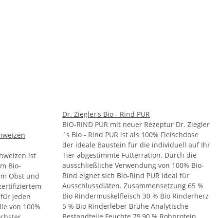
Dr. Ziegler's Bio - Rind PUR
BIO-RIND PUR mit neuer Rezeptur Dr. Ziegler
´s Bio - Rind PUR ist als 100% Fleischdose
chweizen
der ideale Baustein für die individuell auf Ihr
Tier abgestimmte Futterration. Durch die
chweizen ist
ausschließliche Verwendung von 100% Bio-
em Bio-
Rind eignet sich Bio-Rind PUR ideal für
hem Obst und
Ausschlussdiäten. Zusammensetzung 65 %
ertifiziertem
Bio Rindermuskelfleisch 30 % Bio Rinderherz
für jeden
5 % Bio Rinderleber Brühe Analytische
elle von 100%
Bestandteile Feuchte 79,90 % Rohprotein
öchster