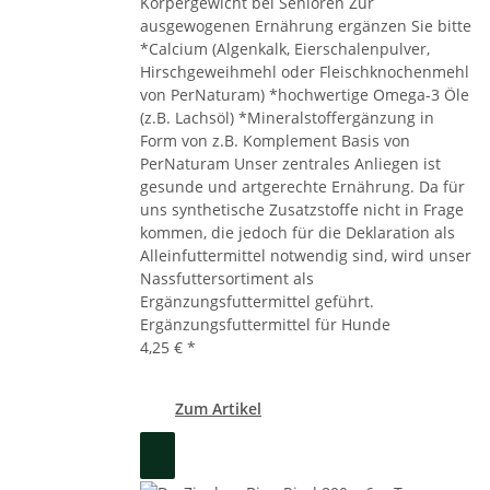
Körpergewicht bei Senioren Zur
ausgewogenen Ernährung ergänzen Sie bitte
*Calcium (Algenkalk, Eierschalenpulver,
Hirschgeweihmehl oder Fleischknochenmehl
von PerNaturam) *hochwertige Omega-3 Öle
(z.B. Lachsöl) *Mineralstoffergänzung in
Form von z.B. Komplement Basis von
PerNaturam Unser zentrales Anliegen ist
gesunde und artgerechte Ernährung. Da für
uns synthetische Zusatzstoffe nicht in Frage
kommen, die jedoch für die Deklaration als
Alleinfuttermittel notwendig sind, wird unser
Nassfuttersortiment als
Ergänzungsfuttermittel geführt.
Ergänzungsfuttermittel für Hunde
4,25 €
*
Zum Artikel