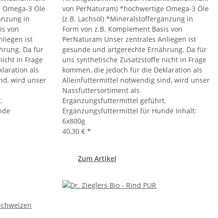
e Omega-3 Öle
von PerNaturam) *hochwertige Omega-3 Öle
gänzung in
(z.B. Lachsöl) *Mineralstoffergänzung in
is von
Form von z.B. Komplement Basis von
liegen ist
PerNaturam Unser zentrales Anliegen ist
hrung. Da für
gesunde und artgerechte Ernährung. Da für
nicht in Frage
uns synthetische Zusatzstoffe nicht in Frage
laration als
kommen, die jedoch für die Deklaration als
ind, wird unser
Alleinfuttermittel notwendig sind, wird unser
Nassfuttersortiment als
.
Ergänzungsfuttermittel geführt.
nde
Ergänzungsfuttermittel für Hunde Inhalt:
6x800g
40,30 €
*
Zum Artikel